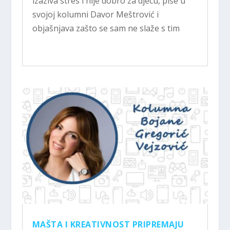
izaziva stres i nije dobro za djecu, piše u
svojoj kolumni Davor Meštrović i
objašnjava zašto se sam ne slaže s tim
MAŠTA I KREATIVNOST PRIPREMAJU