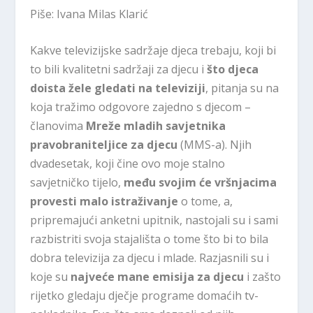
Piše: Ivana Milas Klarić
Kakve televizijske sadržaje djeca trebaju, koji bi
to bili kvalitetni sadržaji za djecu i
što djeca
doista žele gledati na televiziji
, pitanja su na
koja tražimo odgovore zajedno s djecom –
članovima
Mreže mladih savjetnika
pravobraniteljice za djecu
(MMS-a). Njih
dvadesetak, koji čine ovo moje stalno
savjetničko tijelo,
među svojim će vršnjacima
provesti malo istraživanje
o tome, a,
pripremajući anketni upitnik, nastojali su i sami
razbistriti svoja stajališta o tome što bi to bila
dobra televizija za djecu i mlade. Razjasnili su i
koje su
najveće mane emisija za djecu
i zašto
rijetko gledaju dječje programe domaćih tv-