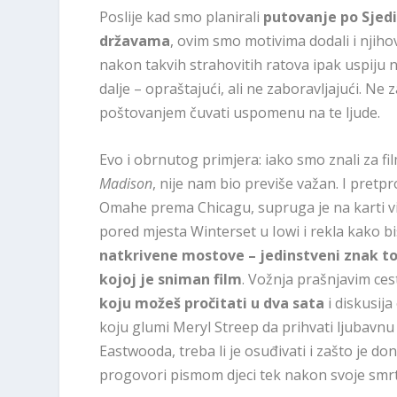
Poslije kad smo planirali
putovanje po Sjed
državama
, ovim smo motivima dodali i njiho
nakon takvih strahovitih ratova ipak uspiju 
dalje – opraštajući, ali ne zaboravljajući. Ne z
poštovanjem čuvati uspomenu na te ljude.
Evo i obrnutog primjera: iako smo znali za fi
Madison
, nije nam bio previše važan. I pretpr
Omahe prema Chicagu, supruga je na karti v
pored mjesta Winterset u Iowi i rekla kako b
natkrivene mostove – jedinstveni znak tog
kojoj je sniman film
. Vožnja prašnjavim ce
koju možeš pročitati u dva sata
i diskusija
koju glumi Meryl Streep da prihvati ljubavnu
Eastwooda, treba li je osuđivati i zašto je don
progovori pismom djeci tek nakon svoje smrt