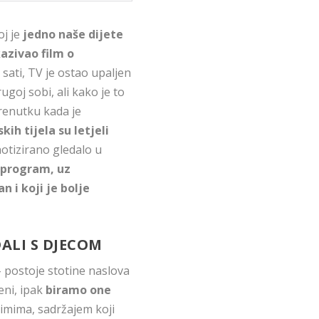
j je
jedno naše dijete
azivao film o
0 sati, TV je ostao upaljen
ugoj sobi, ali kako je to
trenutku kada je
ih tijela su letjeli
pnotizirano gledalo u
 program, uz
n i koji je bolje
DALI S DJECOM
 postoje stotine naslova
eni, ipak
biramo one
timima, sadržajem koji