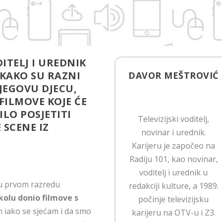
ITELJ I UREDNIK
 KAKO SU RAZNI
DAVOR MEŠTROVIĆ
NJEGOVU DJECU,
FILMOVE KOJE ĆE
ILO POSJETITI
Televizijski voditelj,
 SCENE IZ
novinar i urednik.
Karijeru je započeo na
Radiju 101, kao novinar,
voditelj i urednik u
 u prvom razredu
redakciji kulture, a 1989.
kolu donio filmove s
počinje televizijsku
n iako se sjećam i da smo
karijeru na OTV-u i Z3.