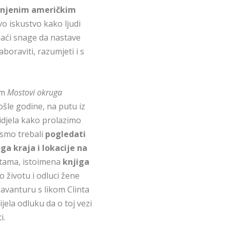
injenim američkim
vo iskustvo kako ljudi
naći snage da nastave
aboraviti, razumjeti i s
lm
Mostovi okruga
ošle godine, na putu iz
idjela kako prolazimo
ismo trebali
pogledati
a kraja i lokacije na
stama, istoimena
knjiga
 o životu i odluci žene
 avanturu s likom Clinta
ijela odluku da o toj vezi
i.