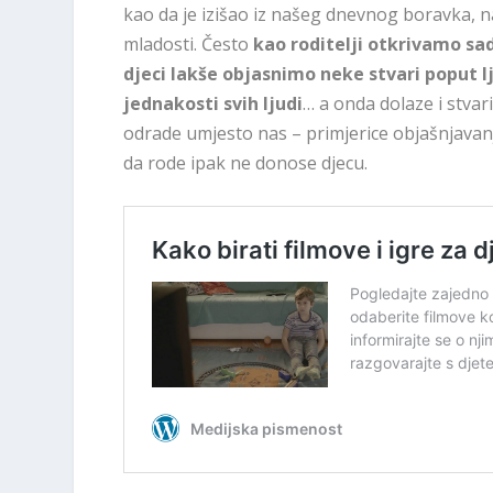
kao da je izišao iz našeg dnevnog boravka, n
mladosti. Često
kao roditelji otkrivamo sa
djeci lakše objasnimo neke stvari poput lj
jednakosti svih ljudi
… a onda dolaze i stvar
odrade umjesto nas – primjerice objašnjavanj
da rode ipak ne donose djecu.