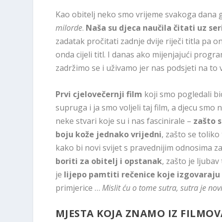
Kao obitelj neko smo vrijeme svakoga dana g
milorde
.
Naša su djeca naučila čitati uz ser
zadatak pročitati zadnje dvije riječi titla pa on
onda cijeli titl. I danas ako mijenjajući prog
zadržimo se i uživamo jer nas podsjeti na to 
Prvi cjelovečernji film
koji smo pogledali bi
supruga i ja smo voljeli taj film, a djecu smo n
neke stvari koje su i nas fascinirale –
zašto s
boju kože jednako vrijedni
, zašto se tolik
kako bi novi svijet s pravednijim odnosima za
boriti za obitelj i opstanak
, zašto je ljuba
je
lijepo pamtiti rečenice koje izgovaraju
primjerice …
Mislit ću o tome sutra, sutra je nov
MJESTA KOJA ZNAMO IZ FILMOV