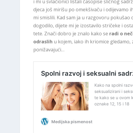
i mi u svlačionici listali časopise sličnog sad
djeca još mirišu po omekšivaču i odijevamo i
mi smislili. Kad sam ja u razgovoru pokušao 
dogodilo, dijete mi je izostavilo stričeke i ost
tete. Znači dobro je znalo kako se
radi o ne
odraslih
u kojem, iako ih kriomice gledamo,
ponižavajući…