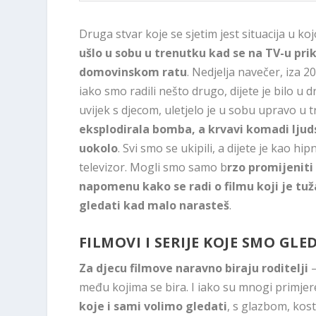
Druga stvar koje se sjetim jest situacija u kojo
ušlo u sobu u trenutku kad se na TV-u prik
domovinskom ratu
. Nedjelja navečer, iza 2
iako smo radili nešto drugo, dijete je bilo u dr
uvijek s djecom, uletjelo je u sobu upravo u 
eksplodirala bomba, a krvavi komadi ljudsk
uokolo
. Svi smo se ukipili, a dijete je kao hi
televizor. Mogli smo samo b
rzo promijeniti
napomenu kako se radi o filmu koji je tuža
gledati kad malo narasteš
.
FILMOVI I SERIJE KOJE SMO GLE
Za djecu filmove naravno biraju roditelji
–
među kojima se bira. I iako su mnogi primjer
koje i sami volimo gledati
, s glazbom, kos