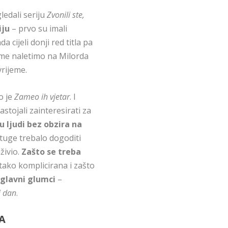
ledali seriju
Zvonili ste,
iju
– prvo su imali
da cijeli donji red titla pa
rame naletimo na Milorda
vrijeme.
o je
Zameo ih vjetar
. I
astojali zainteresirati za
u ljudi bez obzira na
o tuge trebalo dogoditi
živio.
Zašto se treba
v tako komplicirana i zašto
 glavni glumci
–
i dan
.
A