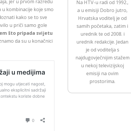
ržaja, jer u prvom razredu
Na HTV-u radi od 1992.,
h u kombinacije koje smo
a u emisiji Dobro jutro,
doznati kako se to sve
Hrvatska voditelj je od
avilo u priči samo gole
samih početaka, zatim i
čem što pripada svijetu
urednik te od 2008. i
 znamo da su u konačnici
urednik redakcije. Jedan
je od voditelja s
najdugovječnijim stažem
u nekoj televizijskoj
emisiji na ovim
prostorima.