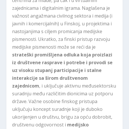
centrima za mlade, pa čak i u virtualnim
zajednicama i digitalnim igrama. Naglašena je
važnost angažmana civilnog sektora i medija (i
javnih i komercijalnih) u Finskoj, u projektima i
nastojanjima s ciljem promicanja medijske
pismenosti. Ukratko, za finski pristup razvoju
medijske pismenosti može se reći da je
strateški promišljena odluka koja proizlazi
iz društvene rasprave i potrebe i provodi se
uz visoku stupanj participacije i stalne
interakcije sa širom društvenom
zajednicom
, i uključuje aktivnu međusektorsku
suradnju među različitim dionicima uz potporu
države. Važne osobine finskog pristupa
uključuju koncept suradnje koji je duboko
ukorijenjen u društvu, brigu za opću dobrobit,
društvenu odgovornost i
medijsko