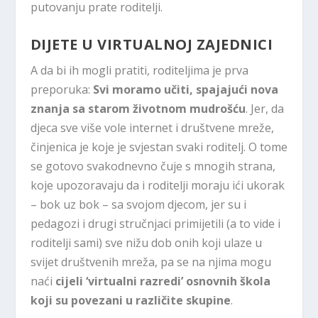
putovanju prate roditelji.
DIJETE U VIRTUALNOJ ZAJEDNICI
A da bi ih mogli pratiti, roditeljima je prva
preporuka:
Svi moramo učiti, spajajući nova
znanja sa starom životnom mudrošću
. Jer, da
djeca sve više vole internet i društvene mreže,
činjenica je koje je svjestan svaki roditelj. O tome
se gotovo svakodnevno čuje s mnogih strana,
koje upozoravaju da i roditelji moraju ići ukorak
– bok uz bok – sa svojom djecom, jer su i
pedagozi i drugi stručnjaci primijetili (a to vide i
roditelji sami) sve nižu dob onih koji ulaze u
svijet društvenih mreža, pa se na njima mogu
naći
cijeli ‘virtualni razredi’ osnovnih škola
koji su povezani u različite skupine
.