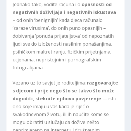
Jednako tako, vodite računa i o
opasnosti od
negativnih doživljaja i negativnih iskustava
– od onih ‘benignijih’ kada djeca računalo
‘zaraze virusima’, do onih puno opasnijih –
dobivanja ‘ponuda prijateljstva’ od nepoznatih
ljudi sve do izloženosti nasilnim ponašanjima,
psihičkom maltretiranju, fizičkim prijetnjama,
ucjenama, nepristojnim i pornografskim
fotografijama.
Vezano uz to savjet je roditeljima:
razgovarajte
s djecom i prije nego što se takvo što može
dogoditi, steknite njihovo povjerenje
— isto
ono koje imaju u vas kada je riječ o
svakodnevnom životu, ili ih naučite kome se
mogu obratiti u slučaju da dožive nešto
neprimjereno na internetu i društvenim