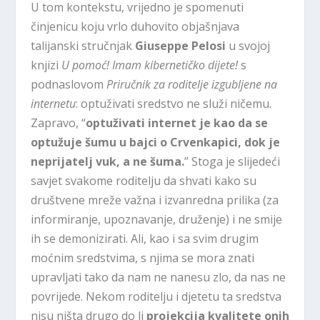
U tom kontekstu, vrijedno je spomenuti
činjenicu koju vrlo duhovito objašnjava
talijanski stručnjak
Giuseppe Pelosi
u svojoj
knjizi
U pomoć! Imam kibernetičko dijete!
s
podnaslovom
Priručnik za roditelje izgubljene na
internetu
: optuživati sredstvo ne služi ničemu.
Zapravo, “
optuživati internet je kao da se
optužuje šumu u bajci o Crvenkapici, dok je
neprijatelj vuk, a ne šuma.
” Stoga je slijedeći
savjet svakome roditelju da shvati kako su
društvene mreže važna i izvanredna prilika (za
informiranje, upoznavanje, druženje) i ne smije
ih se demonizirati. Ali, kao i sa svim drugim
moćnim sredstvima, s njima se mora znati
upravljati tako da nam ne nanesu zlo, da nas ne
povrijede. Nekom roditelju i djetetu ta sredstva
nisu ništa drugo do li
projekcija kvalitete onih