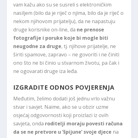
vam kažu ako su se susreli s elektroničkim
nasiljem (bilo da je riječ o njima, bilo da je riječ o
nekom njihovom prijatelju), da ne napastuju
druge korisnike on-line, da
ne prenose
fotografije i poruke koje bi mogle biti
neugodne za druge
, tj. njihove prijatelje, ne
širiti spamove, zapravo – ne govoriti i ne činiti
ono što ne bi činio u stvarnom životu, pa čak i
ne ogovarati druge iza leđa.
IZGRADITE ODNOS POVJERENJA
Međutim, želimo dodati još jednu vrlo važnu
stvar i savjet. Naime, ako se u obzir uzme
osjećaj odgovornosti koji proizlazi iz ovih
savjeta, onda
roditelji moraju povesti računa
da se ne pretvore u ‘špijune’ svoje djece
na