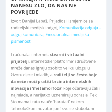
NANESU ZLO, DA NAS NE
POVRIJEDE
Izvor: Danijel Labaš, Prijedlozi i smjernice za
roditeljski medijski odgoj,
Komunikacija odgaja –
odgoj komunicira, Emocionalna i medijska
pismenost
I računala i internet,
stvarni i virtualni
prijatelji
, internetske ‘platforme’ i društvene
mreže danas igraju osobito veliku ulogu u
životu djece i mladih, a
roditelji se često boje
da neće moći pratiti brzinu internetskih
inovacija i ‘metamorfoza’
koje očaravaju čak i
najmlađe, a nerijetko uznemiruju odrasle. Tek
što mama i tata nauče ‘baratati’ nekom
‘tehnološkom novotarijom’ sve se stubokom