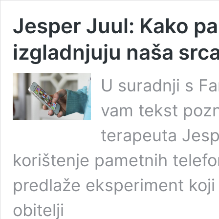
Jesper Juul: Kako pam
izgladnjuju naša src
U suradnji s F
vam tekst pozn
terapeuta Jesp
korištenje pametnih telef
predlaže eksperiment koji
obitelji