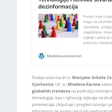
Studija autorica dr.sc.
Marijane Grbeše Ze
Gjurkovića
i dr. sc.
Mladena Karana
sasto
globalnih trendova
na području novinarstv
tehnologija, kao i njihovog utjecaja na dr
poremećaja. Uključuje i pregled razvoja i 
informacija, te analizu ključnih međunarod