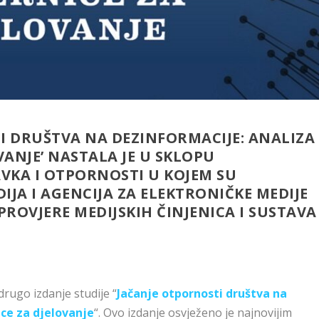
I DRUŠTVA NA DEZINFORMACIJE: ANALIZA
VANJE’ NASTALA JE U SKLOPU
KA I OTPORNOSTI U KOJEM SU
IJA I AGENCIJA ZA ELEKTRONIČKE MEDIJE
PROVJERE MEDIJSKIH ČINJENICA I SUSTAVA
drugo izdanje studije “
Jačanje otpornosti društva na
ice za djelovanje
“. Ovo izdanje osvježeno je najnovijim