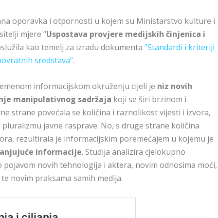
ana oporavka i otpornosti u kojem su Ministarstvo kulture i
itelji mjere “
Uspostava provjere medijskih činjenica i
poslužila kao temelj za izradu dokumenta
“Standardi i kriteriji
povratnih sredstava”
.
vremenom informacijskom okruženju cijeli je
niz novih
dnje manipulativnog sadržaja
koji se širi brzinom i
 strane povećala se količina i raznolikost vijesti i izvora,
i pluralizmu javne rasprave. No, s druge strane količina
ora, rezultirala je informacijskim poremećajem u kojemu je
anjujuće informacije
. Studija analizira cjelokupno
no pojavom novih tehnologija i aktera, novim odnosima moći,
 te novim praksama samih medija.