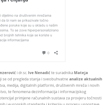
nzerović
i dr.sc.
Ive Nenadić
te suradnika
Mateja
ji se od pregleda stanja i sveobuhvatne
analize aktualnih
a, medija, digitalnih platformi, društvenih mreža i novih
uštvo, te fenomena dezinformacija i informacijskog
potencijal primjene računalnih sustava za provjeru točnosti
nih i europskih standarda i kriterija u procesu uspostave