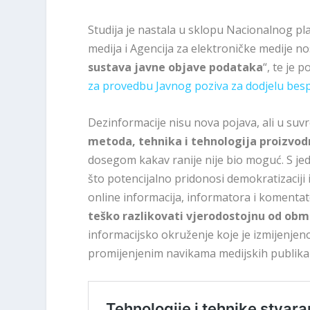
Studija je nastala u sklopu Nacionalnog pl
medija i Agencija za elektroničke medije nos
sustava javne objave podataka
“, te je 
za provedbu Javnog poziva za dodjelu bes
Dezinformacije nisu nova pojava, ali u su
metoda, tehnika i tehnologija proizvo
dosegom kakav ranije nije bio moguć. S jedne
što potencijalno pridonosi demokratizaciji 
online informacija, informatora i komentat
teško razlikovati vjerodostojnu od obm
informacijsko okruženje koje je izmijenje
promijenjenim navikama medijskih publika