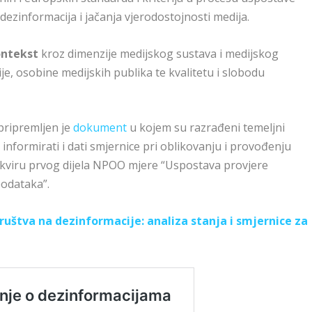
dezinformacija i jačanja vjerodostojnosti medija.
ontekst
kroz dimenzije medijskog sustava i medijskog
cije, osobine medijskih publika te kvalitetu i slobodu
pripremljen je
dokument
u kojem su razrađeni temeljni
ali informirati i dati smjernice pri oblikovanju i provođenju
u okviru prvog dijela NPOO mjere “Uspostava provjere
podataka”.
ruštva na dezinformacije: analiza stanja i smjernice za