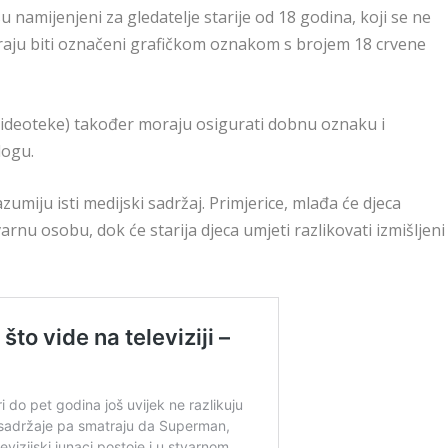
namijenjeni za gledatelje starije od 18 godina, koji se ne
moraju biti označeni grafičkom oznakom s brojem 18 crvene
videoteke) također moraju osigurati dobnu oznaku i
logu.
razumiju isti medijski sadržaj. Primjerice, mlađa će djeca
stvarnu osobu, dok će starija djeca umjeti razlikovati izmišljeni