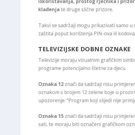
iskorištavanja, prostog rječnika i prizo
klađenja
te druge slične prizore.
Takvi se sadržaji mogu prikazivati samo u
zaštita poput korištenja PIN-ova ili kodo
TELEVIZIJSKE DOBNE OZNAKE
Televizije moraju vizualnim grafičkim sim
programe potencijalno štetne za djecu.
Oznaka 12
znači da sadržaji nisu primjere
oznakom s brojem 12 zelene boje u prozirn
upozorenje: “Program koji slijedi nije pri
Oznaka 15
znači da sadržaji nisu primjeren
sati, te moraju biti označeni grafičkom o