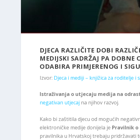
DJECA RAZLIČITE DOBI RAZLIČ
MEDIJSKI SADRŽAJ PA DOBNE
ODABIRA PRIMJERENOG I SIG
Izvor:
Djeca i mediji – knjižica za roditelje i
Istraživanja o utjecaju medija na odras
negativan utjecaj
na njihov razvoj.
Kako bi zaštitila djecu od mogućih negativ
elektroničke medije donijela je
Pravilnik o
pravilnika u Hrvatskoj trebaju pridržavati te