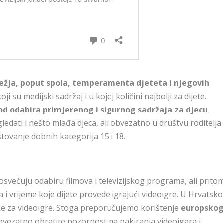
ježja, poput spola, temperamenta djeteta i njegovih
ji su medijski sadržaj i u kojoj količini najbolji za dijete.
od odabira primjerenog i sigurnog sadržaja za djecu
.
ati i nešto mlađa djeca, ali obvezatno u društvu roditelja
štovanje dobnih kategorija 15 i 18.
osvećuju odabiru filmova i televizijskog programa, ali prito
 vrijeme koje dijete provede igrajući videoigre. U Hrvatsko
ake za videoigre. Stoga preporučujemo korištenje
europsko
Obvezatno obratite pozornost na pakiranja videoigara i