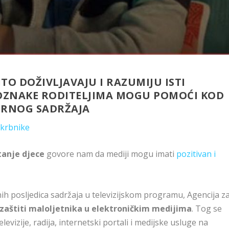
ITO DOŽIVLJAVAJU I RAZUMIJU ISTI
 OZNAKE RODITELJIMA MOGU POMOĆI KOD
URNOG SADRŽAJA
 skrbnike
tanje djece
govore nam da mediji mogu imati
pozitivan i
nih posljedica sadržaja u televizijskom programu, Agencija z
 zaštiti maloljetnika u elektroničkim medijima
. Tog se
levizije, radija, internetski portali i medijske usluge na