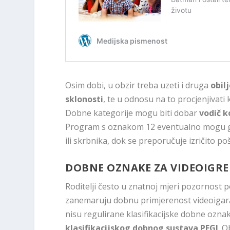
Osim dobi, u obzir treba uzeti i druga
obil
sklonosti
, te u odnosu na to procjenjivati ko
Dobne kategorije mogu biti dobar
vodič k
Program s oznakom 12 eventualno mogu gled
ili skrbnika, dok se preporučuje izričito po
DOBNE OZNAKE ZA VIDEOIGRE
Roditelji često u znatnoj mjeri pozornost p
zanemaruju dobnu primjerenost videoigara i
nisu regulirane klasifikacijske dobne ozn
klasifikacijskog dobnog sustava PEGI
. 