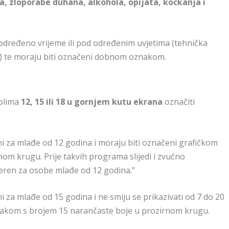
ra, zloporabe duhana, alkohola, opijata, kockanja i
 određeno vrijeme ili pod određenim uvjetima (tehnička
va) te moraju biti označeni dobnom oznakom.
bolima
12, 15 ili 18 u gornjem kutu ekrana
označiti
ni za mlađe od 12 godina i moraju biti označeni grafičkom
om krugu. Prije takvih programa slijedi i zvučno
mjeren za osobe mlađe od 12 godina.”
i za mlađe od 15 godina i ne smiju se prikazivati od 7 do 20
znakom s brojem 15 narančaste boje u prozirnom krugu.