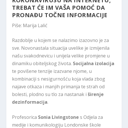
KORONAVIRUSU NA INTERNETU,
TREBAT ĆE IM VAŠA POMOĆ DA
PRONAĐU TOČNE INFORMACIJE
Piše: Marija Lalić
Razdoblje u kojem se nalazimo izazovno je za
sve. Novonastala situacija uvelike je izmijenila
našu svakodnevicu i unijela velike promjene u
dinamiku obiteljskog života.
Socijalna izolacija
te povišene tenzije izazvane njome, u
kombinaciji s nesigurnošću koja vlada zbog
najave otkaza i manjih primanja te strah od
bolesti, plodno su tlo za nastanak i
širenje
dezinformacija
.
Profesorica
Sonia Livingstone
s Odjela za
medije i komunikologiju Londonske škole