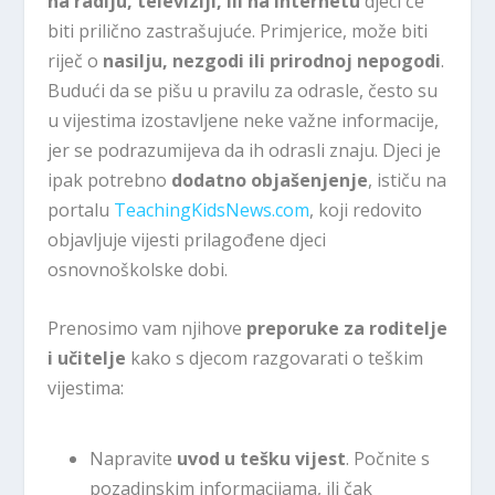
na radiju, televiziji, ili na internetu
djeci će
biti prilično zastrašujuće. Primjerice, može biti
riječ o
nasilju, nezgodi ili prirodnoj nepogodi
.
Budući da se pišu u pravilu za odrasle, često su
u vijestima izostavljene neke važne informacije,
jer se podrazumijeva da ih odrasli znaju. Djeci je
ipak potrebno
dodatno objašenjenje
, ističu na
portalu
TeachingKidsNews.com
, koji redovito
objavljuje vijesti prilagođene djeci
osnovnoškolske dobi.
Prenosimo vam njihove
preporuke za roditelje
i učitelje
kako s djecom razgovarati o teškim
vijestima:
Napravite
uvod u tešku vijest
. Počnite s
pozadinskim informacijama, ili čak