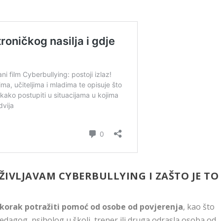
IVLJAVAM CYBERBULLYING I ZAŠTO JE TO
e korak potražiti pomoć od osobe od povjerenja
, kao što
, pedagog, psiholog u školi, trener ili druga odrasla osoba od