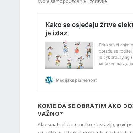
svoje samopouzdanje i zdravlje.
KOME DA SE OBRATIM AKO DOŽ
VAŽNO?
Ako smatraš da te netko zlostavlja,
prvi j
su roditelji, blizak član obitelji, nastavnik