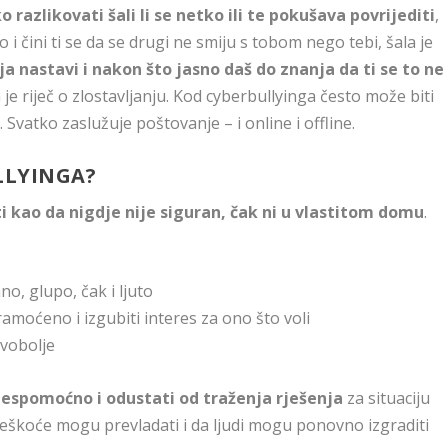
 razlikovati šali li se netko ili te pokušava povrijediti
,
i čini ti se da se drugi ne smiju s tobom nego tebi, šala je
ja nastavi i nakon što jasno daš do znanja da ti se to ne
je riječ o zlostavljanju. Kod cyberbullyinga često može biti
. Svatko zaslužuje poštovanje – i online i offline.
LLYINGA?
 kao da nigdje nije siguran, čak ni u vlastitom domu
.
o, glupo, čak i ljuto
amoćeno i izgubiti interes za ono što voli
avobolje
bespomoćno i odustati od traženja rješenja
za situaciju
 teškoće mogu prevladati i da ljudi mogu ponovno izgraditi