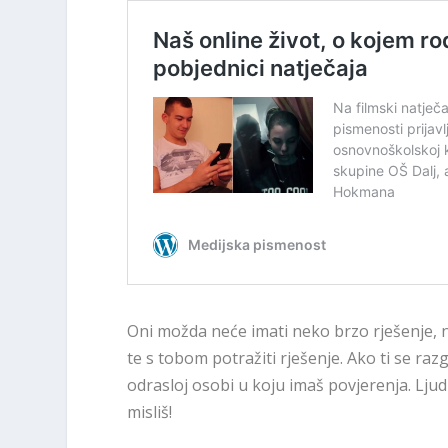
Oni možda neće imati neko brzo rješenje, no 
te s tobom potražiti rješenje. Ako ti se raz
odrasloj osobi u koju imaš povjerenja. Ljudi 
misliš!