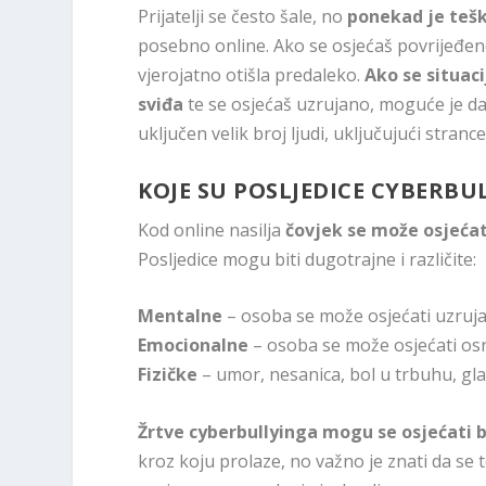
Prijatelji se često šale, no
ponekad je teško
posebno online. Ako se osjećaš povrijeđeno 
vjerojatno otišla predaleko.
Ako se situaci
sviđa
te se osjećaš uzrujano, moguće je da 
uključen velik broj ljudi, uključujući strance
KOJE SU POSLJEDICE CYBERBU
Kod online nasilja
čovjek se može osjećati
Posljedice mogu biti dugotrajne i različite:
Mentalne
– osoba se može osjećati uzrujan
Emocionalne
– osoba se može osjećati osr
Fizičke
– umor, nesanica, bol u trbuhu, gl
Žrtve cyberbullyinga mogu se osjećati 
kroz koju prolaze, no važno je znati da se