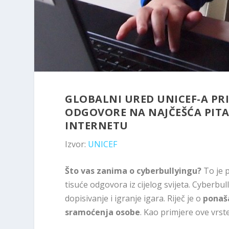
GLOBALNI URED UNICEF-A PRI
ODGOVORE NA NAJČEŠĆA PITAN
INTERNETU
Izvor:
UNICEF
Što vas zanima o cyberbullyingu?
To je 
tisuće odgovora iz cijelog svijeta. Cyber
dopisivanje i igranje igara. Riječ je o
ponaša
sramoćenja osobe
. Kao primjere ove vrst