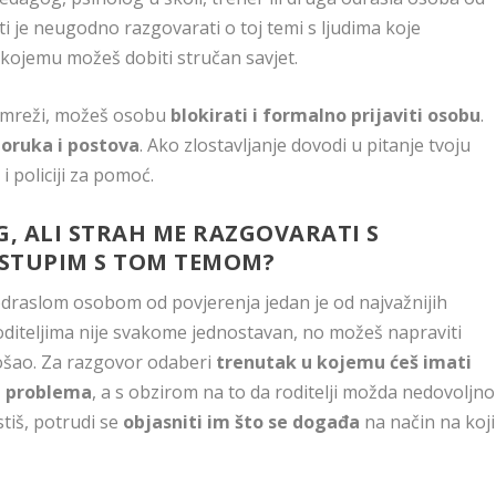
i je neugodno razgovarati o toj temi s ljudima koje
kojemu možeš dobiti stručan savjet.
j mreži, možeš osobu
blokirati i formalno prijaviti osobu
.
oruka i postova
. Ako zlostavljanje dovodi u pitanje tvoju
i policiji za pomoć.
, ALI STRAH ME RAZGOVARATI S
RISTUPIM S TOM TEMOM?
odraslom osobom od povjerenja jedan je od najvažnijih
oditeljima nije svakome jednostavan, no možeš napraviti
ošao. Za razgovor odaberi
trenutak u kojemu ćeš imati
t problema
, a s obzirom na to da roditelji možda nedovoljno
stiš, potrudi se
objasniti im što se događa
na način na koji