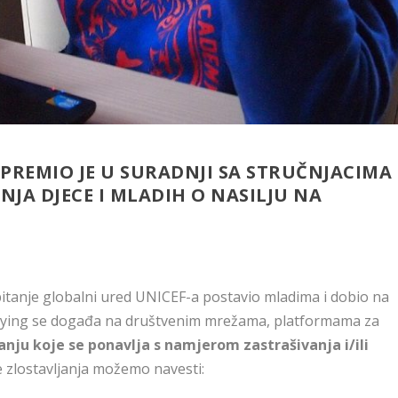
PREMIO JE U SURADNJI SA STRUČNJACIMA
JA DJECE I MLADIH O NASILJU NA
pitanje globalni ured UNICEF-a postavio mladima i dobio na
bullying se događa na društvenim mrežama, platformama za
nju koje se ponavlja s namjerom zastrašivanja i/ili
e zlostavljanja možemo navesti: