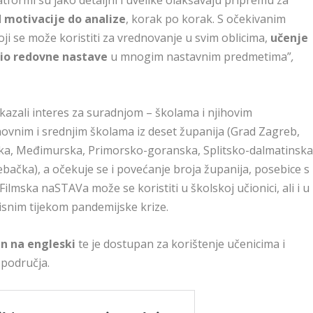
latformi su jako detaljni i uvelike olakšavaju pripremu za
 motivacije do analize
, korak po korak. S očekivanim
ji se može koristiti za vrednovanje u svim oblicima,
učenje
 dio redovne nastave
u mnogim nastavnim predmetima”
,
kazali interes za suradnjom – školama i njihovim
snovnim i srednjim školama iz deset županija (Grad Zagreb,
čka, Međimurska, Primorsko-goranska, Splitsko-dalmatinska
bačka), a očekuje se i povećanje broja županija, posebice s
ilmska naSTAVa može se koristiti u školskoj učionici, ali i u
isnim tijekom pandemijske krize.
n na engleski
te je dostupan za korištenje učenicima i
 područja.