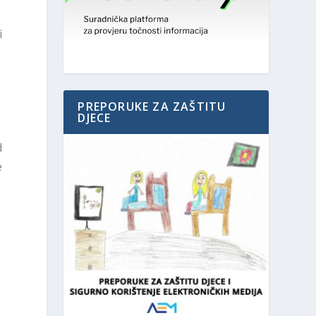
i
PREPORUKE ZA ZAŠTITU
DJECE
d
e