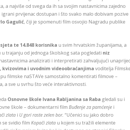
ka, a najviše od svega da ih sa svojim nastavnicima zajedno
 igrani prvijenac dostupan i što svako malo dobivam pozive 
lo Gagulić
, čiji je spomenuti film osvojio Nagradu publike
osjeta te 14.848 korisnika
u svim hrvatskim županijama, a
iku u trajanju od jednoga školskog sata pogledati
niz
nastavnicima analizirati i interpretirati zahvaljujući unaprije
 kvizovima i uvodnim videoobraćanjima
voditelja Filmsk
pu filmske naSTAVe samostalno komentirati filmove –
ja, a sve u svrhu što veće interaktivnosti.
reda
Osnovne škole Ivana Rabljanina sa Raba
gledali su i
snovne škole – dokumentarni film
Buđenje za pamćenje
i
či zlata
i
U gori raste zelen bor.
“Učenici su jako dobro
 se svidio film
Kopači zlata
u kojem su tražili elemente