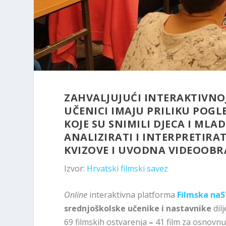
ZAHVALJUJUĆI INTERAKTIVNO
UČENICI IMAJU PRILIKU POG
KOJE SU SNIMILI DJECA I MLA
ANALIZIRATI I INTERPRETIRA
KVIZOVE I UVODNA VIDEOOBR
Izvor:
Hrvatski filmski savez
Online
interaktivna platforma
Filmska na
srednjoškolske učenike i nastavnike
dil
69 filmskih ostvarenja
–
41 film za osnovnu 