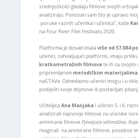
srednjoškolci gledaju filmove svojih vršnja
analiziraju. Ponosan sam što je upravo moj
poruke raznih učenika i učenica”, kaže
Kar
na Four River Film Festivalu 2020.
Platforma je dosad imala
više od 57.084 p
učenici, zahvaljujući platformi, imaju pril
kratkometražnih filmova
te ih sa svojim 
pripremljenim
metodičkim materijalima,
naSTAVe. Odnedavno učenici mogu i u sklo
podijeliti svoje dojmove ili postavljati pitan
Učiteljica
Ana Manjaka
i učenici 5. i 6. raz
analizirali najnovije filmove za učenike o
animirane filmove
Pjevajuća vešmašina
,
Kopa
reagirali na animirane filmove, posebno im