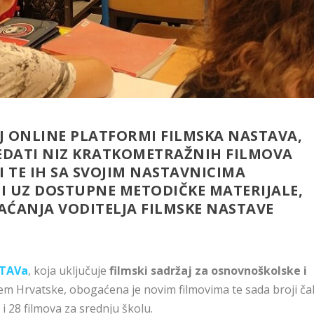
J ONLINE PLATFORMI FILMSKA NASTAVA,
LEDATI NIZ KRATKOMETRAŽNIH FILMOVA
DI TE IH SA SVOJIM NASTAVNICIMA
TI UZ DOSTUPNE METODIČKE MATERIJALE,
AĆANJA VODITELJA FILMSKE NASTAVE
STAVa
, koja uključuje
filmski sadržaj za osnovnoškolske i
jem Hrvatske, obogaćena je novim filmovima te sada broji ča
i 28 filmova za srednju školu.