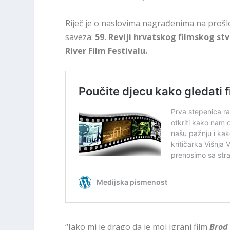
Riječ je o naslovima nagrađenima na proš
saveza:
59. Reviji hrvatskog filmskog stva
River Film Festivalu.
“Jako mi je drago da je moj igrani film
Brod 