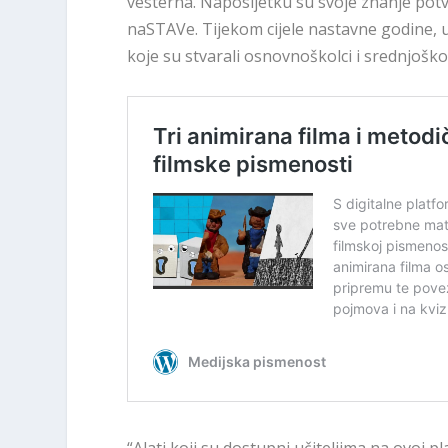
vesterna. Naposljetku su svoje znanje potvr
naSTAVe. Tijekom cijele nastavne godine,
koje su stvarali osnovnoškolci i srednjoško