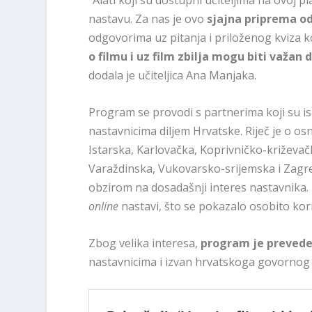
“Alati koji su dostupni učiteljima na ovoj p
nastavu. Za nas je ovo
sjajna priprema od
odgovorima uz pitanja i priloženog kviza ko
o filmu i uz film zbilja mogu biti važan
dodala je učiteljica Ana Manjaka.
Program se provodi s partnerima koji su is
nastavnicima diljem Hrvatske. Riječ je o o
Istarska, Karlovačka, Koprivničko-križeva
Varaždinska, Vukovarsko-srijemska i Zagre
obzirom na dosadašnji interes nastavnika. F
online
nastavi, što se pokazalo osobito kor
Zbog velika interesa,
program je prevede
nastavnicima i izvan hrvatskoga govornog