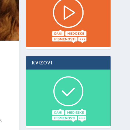
KVIZOVI
k