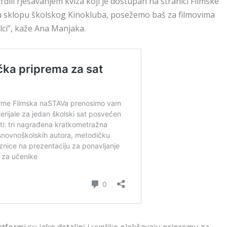
dili rješavanjem kviza koji je dostupan na stranici Filmske
 u sklopu školskog Kinokluba, posežemo baš za filmovima
lci”, kaže Ana Manjaka.