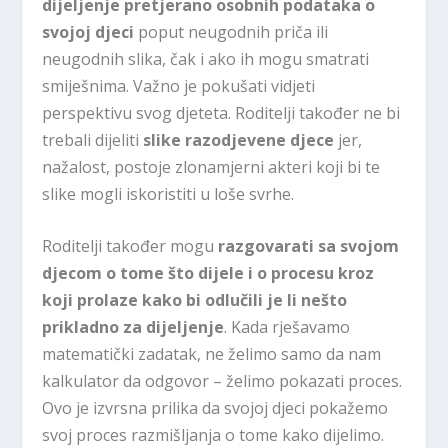
dijeljenje pretjerano osobnih podataka o
svojoj djeci
poput neugodnih priča ili
neugodnih slika, čak i ako ih mogu smatrati
smiješnima. Važno je pokušati vidjeti
perspektivu svog djeteta. Roditelji također ne bi
trebali dijeliti
slike razodjevene djece
jer,
nažalost, postoje zlonamjerni akteri koji bi te
slike mogli iskoristiti u loše svrhe.
Roditelji također mogu
razgovarati sa svojom
djecom o tome što dijele i o procesu kroz
koji prolaze kako bi odlučili je li nešto
prikladno za dijeljenje
. Kada rješavamo
matematički zadatak, ne želimo samo da nam
kalkulator da odgovor – želimo pokazati proces.
Ovo je izvrsna prilika da svojoj djeci pokažemo
svoj proces razmišljanja o tome kako dijelimo.