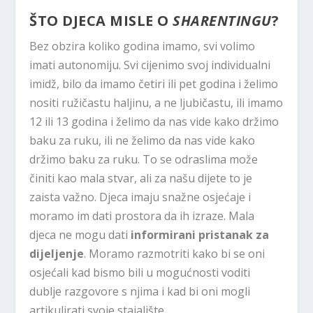
ŠTO DJECA MISLE O
SHARENTINGU
?
Bez obzira koliko godina imamo, svi volimo
imati autonomiju. Svi cijenimo svoj individualni
imidž, bilo da imamo četiri ili pet godina i želimo
nositi ružičastu haljinu, a ne ljubičastu, ili imamo
12 ili 13 godina i želimo da nas vide kako držimo
baku za ruku, ili ne želimo da nas vide kako
držimo baku za ruku. To se odraslima može
činiti kao mala stvar, ali za našu dijete to je
zaista važno. Djeca imaju snažne osjećaje i
moramo im dati prostora da ih izraze. Mala
djeca ne mogu dati
informirani pristanak za
dijeljenje
. Moramo razmotriti kako bi se oni
osjećali kad bismo bili u mogućnosti voditi
dublje razgovore s njima i kad bi oni mogli
artikulirati svoje stajalište.