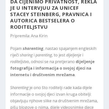
DA CIJENIMO PRIVATNOST, REKLA
JE U INTERVJUU ZA UNICEF
STACEY STEINBERG, PRAVNICA I
AUTORICA BESTSELERA O
RODITELJSTVU
Pripremila: Ana Kirin
Pojam
sharenting
, nastao spajanjem engleskih
riječi
sharing
i
parenting
, to jest
dijeljenje
i
roditeljstvo
, odnosi se na pretjerano
dijeljenje
fotografija i informacija o svojoj djeci na
internetu i društvenim mrežama
.
Sharenting
je ono što roditelji rade kada dijele
informacije o svojoj djeci izvan kruga obitelji:
objavljuju njihove slike na društvenim mrežama,
pišu blogove o njima, dijele videosnimke djece