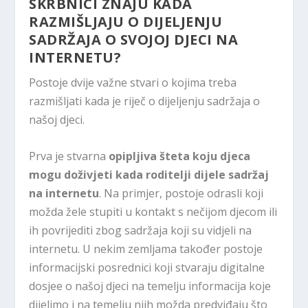
SKRBNICI ZNAJU KADA
RAZMIŠLJAJU O DIJELJENJU
SADRŽAJA O SVOJOJ DJECI NA
INTERNETU?
Postoje dvije važne stvari o kojima treba
razmišljati kada je riječ o dijeljenju sadržaja o
našoj djeci.
Prva je stvarna
opipljiva šteta koju djeca
mogu doživjeti kada roditelji dijele sadržaj
na internetu
. Na primjer, postoje odrasli koji
možda žele stupiti u kontakt s nečijom djecom ili
ih povrijediti zbog sadržaja koji su vidjeli na
internetu. U nekim zemljama također postoje
informacijski posrednici koji stvaraju digitalne
dosjee o našoj djeci na temelju informacija koje
dijelimo i na temelju njih možda predviđaju što