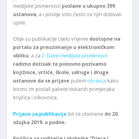
medijske pismenosti
poslane u ukupno 399
ustanova
, a i poslije smo često za njih dobivali
upite.
Obje su publikacije cijelo vrijeme
dostupne na
portalu za preuzimanje u elektroničkom
obliku
, a za
2. Dane medijske pismenosti
radimo dotisak
te ponovno pozivamo
knjižnice, vrtiće, škole, udruge i druge
ustanove da se prijave
putem
obrasca
kako
bismo im poslali pakete tiskanih primjeraka
knjižica i slikovnica.
Prijave za publikacije
bit će otvorene
do 20.
ožujka 2019. u podne.
Knjižica za roditelje i skrbnike “Djeca i