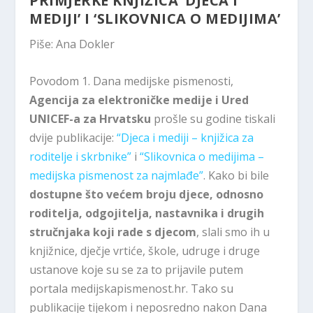
PRIMJERKE KNJIŽICA ‘DJECA I
MEDIJI’ I ‘SLIKOVNICA O MEDIJIMA’
Piše: Ana Dokler
Povodom 1. Dana medijske pismenosti,
Agencija za elektroničke medije i Ured
UNICEF-a za Hrvatsku
prošle su godine tiskali
dvije publikacije:
“Djeca i mediji – knjižica za
roditelje i skrbnike”
i
“Slikovnica o medijima –
medijska pismenost za najmlađe”
. Kako bi bile
dostupne što većem broju djece, odnosno
roditelja, odgojitelja, nastavnika i drugih
stručnjaka koji rade s djecom
, slali smo ih u
knjižnice, dječje vrtiće, škole, udruge i druge
ustanove koje su se za to prijavile putem
portala medijskapismenost.hr. Tako su
publikacije tijekom i neposredno nakon Dana