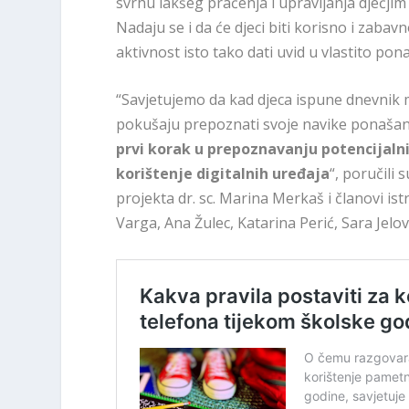
svrhu lakšeg praćenja i upravljanja dječjim
Nadaju se i da će djeci biti korisno i zabav
aktivnost isto tako dati uvid u vlastito pon
“Savjetujemo da kad djeca ispune dnevnik m
pokušaju prepoznati svoje navike ponašanja
prvi korak u prepoznavanju potencijal
korištenje digitalnih uređaja
“, poručili
projekta dr. sc. Marina Merkaš i članovi ist
Varga, Ana Žulec, Katarina Perić, Sara Jelov