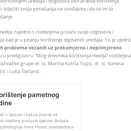
 korištenjem uređaja i dogovora oko pravila korištenja.
no bilježiti svoja ponašanja na uređajima i da će im ta
ašanje.
edija zajedno s roditeljima prouče svoje odgovore i
 kad je u pitanju korištenje digitalnih uređaja. To je ujedn
nih problema vezanih uz prekomjerno i neprimjereno
 su u predgovoru “Mog dnevnika korištenja medija” voditeljic
raživačke grupe dr. sc. Marina Kotrla Topić, dr. sc. Vanesa
čić i Luka Štefanić.