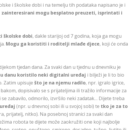
lske i školske dobi i na temelju tih podataka napisano je i
 zainteresirani mogu besplatno preuzeti, isprintati i
i školske dobi
, dakle starijoj od 7 godina, koja ga mogu
ja.
Mogu ga koristiti i roditelji mlađe djece
, koji će onda
 tijekom tjedan dana. Za svaki dan u tjednu u dnevniku je
u danu koristilo neki digitalni uređaj
i bilježi je li to bio
go. Zatim upisuje
što je na njemu radilo
, npr. igralo igrice,
s bakom, dopisivalo se s prijateljima ili tražilo informacije za
i se zabavilo, odmorilo, izvršilo neki zadatak… Dijete treba
 uređaj
(npr. u dnevnoj sobi ili u svojoj sobi) te
tko je za to
, prijatelj, nitko). Na posebnoj stranici za svaki dan
rtežima robota te dijete može zaokružiti one koji najbolje
đeno, sretno, opušteno, smireno, dosadno, tužno, ljutito ili