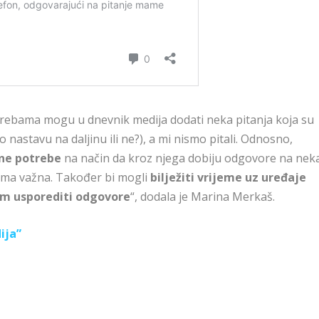
potrebama mogu u dnevnik medija dodati neka pitanja koja su
o nastavu na daljinu ili ne?), a mi nismo pitali. Odnosno,
bne potrebe
na način da kroz njega dobiju odgovore na nek
njima važna. Također bi mogli
bilježiti vrijeme uz uređaje
om usporediti odgovore
“, dodala je Marina Merkaš.
ija”