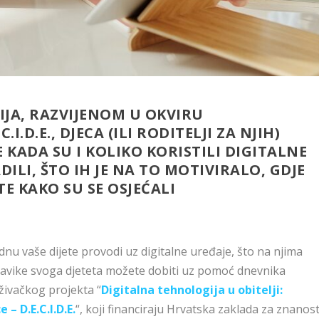
IJA, RAZVIJENOM U OKVIRU
I.D.E., DJECA (ILI RODITELJI ZA NJIH)
 KADA SU I KOLIKO KORISTILI DIGITALNE
DILI, ŠTO IH JE NA TO MOTIVIRALO, GDJE
 TE KAKO SU SE OSJEĆALI
ednu vaše dijete provodi uz digitalne uređaje, što na njima
 navike svoga djeteta možete dobiti uz pomoć dnevnika
aživačkog projekta “
Digitalna tehnologija u obitelji:
 – D.E.C.I.D.E.
“, koji financiraju Hrvatska zaklada za znanos