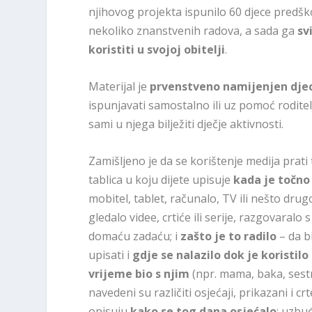
njihovog projekta ispunilo 60 djece predško
nekoliko znanstvenih radova, a sada ga
svi
koristiti u svojoj obitelji
.
Materijal je
prvenstveno namijenjen djec
ispunjavati samostalno ili uz pomoć roditel
sami u njega bilježiti dječje aktivnosti.
Zamišljeno je da se korištenje medija prati
tablica u koju dijete upisuje
kada je točno 
mobitel, tablet, računalo, TV ili nešto dru
gledalo videe, crtiće ili serije, razgovaralo 
domaću zadaću; i
zašto je to radilo
– da b
upisati i
gdje se nalazilo dok je koristilo
vrijeme bio s njim
(npr. mama, baka, sestra
navedeni su različiti osjećaji, prikazani i c
opisuju
kako se tog dana osjećalo
: uzbu