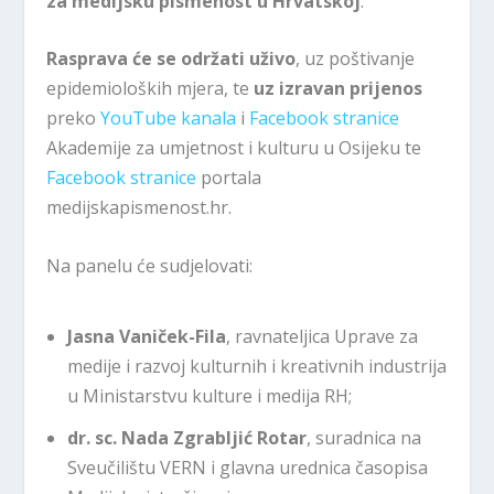
za medijsku pismenost u Hrvatskoj
.
Rasprava će se održati uživo
, uz poštivanje
epidemioloških mjera, te
uz
izravan prijenos
preko
YouTube kanala
i
Facebook stranice
Akademije za umjetnost i kulturu u Osijeku te
Facebook stranice
portala
medijskapismenost.hr.
Na panelu će sudjelovati:
Jasna Vaniček-Fila
, ravnateljica Uprave za
medije i razvoj kulturnih i kreativnih industrija
u Ministarstvu kulture i medija RH;
dr. sc. Nada Zgrabljić Rotar
, suradnica na
Sveučilištu VERN i glavna urednica časopisa