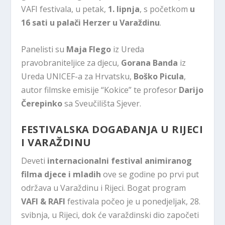
VAFI festivala, u petak,
1. lipnja
, s početkom
u
16 sati u palači Herzer u Varaždinu
.
Panelisti su
Maja Flego
iz Ureda
pravobraniteljice za djecu,
Gorana Banda
iz
Ureda UNICEF-a za Hrvatsku,
Boško Picula
,
autor filmske emisije “Kokice” te profesor
Darijo
Čerepinko
sa Sveučilišta Sjever.
FESTIVALSKA DOGAĐANJA U RIJECI
I VARAŽDINU
Deveti
internacionalni festival animiranog
filma djece i mladih
ove se godine po prvi put
održava u Varaždinu i Rijeci. Bogat program
VAFI & RAFI
festivala počeo je u ponedjeljak, 28.
svibnja, u Rijeci, dok će varaždinski dio započeti