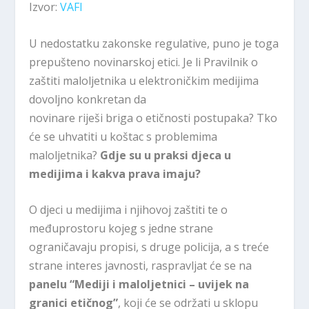
Izvor:
VAFI
U nedostatku zakonske regulative, puno je toga
prepušteno novinarskoj etici. Je li Pravilnik o
zaštiti maloljetnika u elektroničkim medijima
dovoljno konkretan da
novinare riješi briga o etičnosti postupaka? Tko
će se uhvatiti u koštac s problemima
maloljetnika?
Gdje su u praksi djeca u
medijima i kakva prava imaju?
O djeci u medijima i njihovoj zaštiti te o
međuprostoru kojeg s jedne strane
ograničavaju propisi, s druge policija, a s treće
strane interes javnosti, raspravljat će se na
panelu “Mediji i maloljetnici – uvijek na
granici etičnog”
, koji će se održati u sklopu