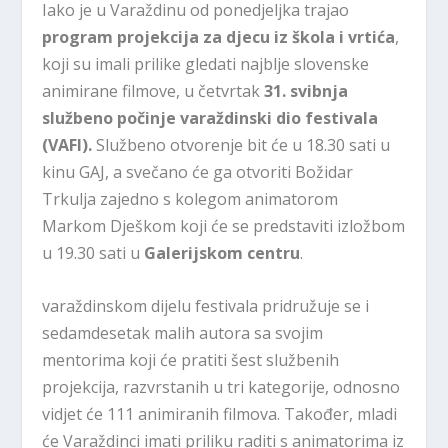
Iako je u Varaždinu od ponedjeljka trajao
program projekcija za djecu iz škola i vrtića
,
koji su imali prilike gledati najblje slovenske
animirane filmove, u četvrtak
31. svibnja
službeno počinje varaždinski dio festivala
(VAFI).
Službeno otvorenje bit će u 18.30 sati u
kinu GAJ, a svečano će ga otvoriti Božidar
Trkulja zajedno s kolegom animatorom
Markom Dješkom koji će se predstaviti izložbom
u 19.30 sati u
Galerijskom centru
.
varaždinskom dijelu festivala pridružuje se i
sedamdesetak malih autora sa svojim
mentorima koji će pratiti šest službenih
projekcija, razvrstanih u tri kategorije, odnosno
vidjet će 111 animiranih filmova. Također, mladi
će Varaždinci imati priliku raditi s animatorima iz