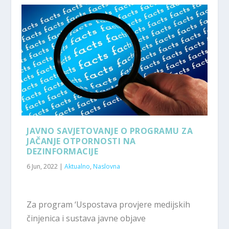
JAVNO SAVJETOVANJE O PROGRAMU ZA
JAČANJE OTPORNOSTI NA
DEZINFORMACIJE
6 Jun, 2022
|
Aktualno
,
Naslovna
Za program ‘Uspostava provjere medijskih
činjenica i sustava javne objave