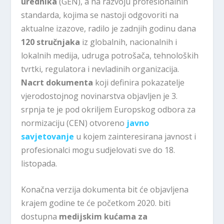
urednika
(GEN), a na razvoju profesionalnih
standarda, kojima se nastoji odgovoriti na
aktualne izazove, radilo je zadnjih godinu dana
120 stručnjaka
iz globalnih, nacionalnih i
lokalnih medija, udruga potrošača, tehnoloških
tvrtki, regulatora i nevladinih organizacija.
Nacrt dokumenta
koji definira pokazatelje
vjerodostojnog novinarstva objavljen je 3.
srpnja te je pod okriljem Europskog odbora za
normizaciju (CEN) otvoreno
javno
savjetovanje
u kojem zainteresirana javnost i
profesionalci mogu sudjelovati sve do 18.
listopada.
Konačna verzija dokumenta bit će objavljena
krajem godine te će početkom 2020. biti
dostupna
medijskim kućama za