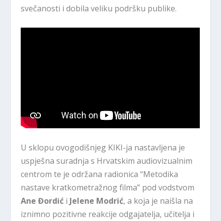
svečanosti i dobila veliku podršku publike.
U sklopu ovogodišnjeg KIKI-ja nastavljena je
uspješna suradnja s Hrvatskim audiovizualnim
centrom te je održana radionica “Metodika
nastave kratkometražnog filma” pod vodstvom
Ane Đordić
i
Jelene Modrić
, a koja je naišla na
iznimno pozitivne reakcije odgajatelja, učitelja i