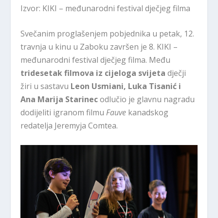
Izvor: KIKI – međunarodni festival dječjeg filma
Svečanim proglašenjem pobjednika u petak, 12.
travnja u kinu u Zaboku završen je 8. KIKI –
međunarodni festival dječjeg filma. Među
tridesetak filmova iz cijeloga svijeta
dječji
žiri u sastavu
Leon Usmiani, Luka Tisanić i
Ana Marija Starinec
odlučio je glavnu nagradu
dodijeliti igranom filmu
Fauve
kanadskog
redatelja
Jeremyja Comtea
.