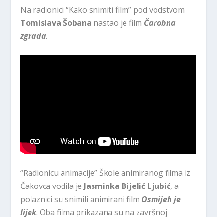
Na radionici “Kako snimiti film” pod vodstvom
Tomislava Šobana
nastao je film
Čarobna
zgrada
.
“Radionicu animacije” Škole animiranog filma iz
Čakovca vodila je
Jasminka Bijelić Ljubić
, a
polaznici su snimili animirani film
Osmijeh je
lijek
. Oba filma prikazana su na završnoj