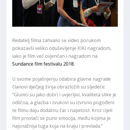
Redatelj filma zahvalio se video porukom
pokazavši veliko oduševljenje KIKI nagradom,
iako je film već ovjenčan i nagradom na
Sundance film festivalu 2018.
U svome pojašnjenju odabira glavne nagrade
članovi dječjeg žirija obrazložili su sljedeće:
“Glumci su jako dobri i uvjerljivi, kvaliteta slike je
odlična, a glazba i zvukovi su izvrsno pogođeni
te filmu daju dodatnu čar i napetost. Kroz cijeli
film provlači se puno emocija, među kojima je
najsnažnija tuga koja na kraju i prevlada.”