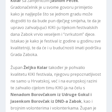
Kolar
sa zamjenicom
Jasnom Petek
.
Gradonačelnik je u svome govoru primijetio
kako je najljepše što se jednom gradu može
dogoditi to da bude pun dječjeg smijeha, te da je
upravo zahvaljujući KIKI-ju tijekom festivalskih
dana Zabok vrvio veseljem i “cvrkutom” djece.
Istakao je kako je festival iz godine u godinu sve
kvalitetniji, te da će i u budućnosti imati podršku
Grada Zaboka.
Župan
Željko Kolar
također je pohvalio
kvalitetu KIKI festivala, njegovu prepoznatljivost
ne samo u Hrvatskoj, već i na europskoj razini
te zahvalio cijelom timu KIKI-ja na čelu s
Nenadom Borovčakom iz Udruge Gokul i
Jasenkom Borovčak iz DND-a Zabok
, kao i
brojnim volonterima i volonterkama. Župan je