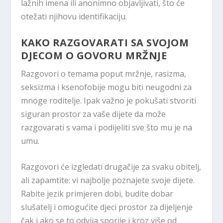
lažnih imena ili anonimno objavljivati, što će
otežati njihovu identifikaciju.
KAKO RAZGOVARATI SA SVOJOM
DJECOM O GOVORU MRŽNJE
Razgovori o temama poput mržnje, rasizma,
seksizma i ksenofobije mogu biti neugodni za
mnoge roditelje. Ipak važno je pokušati stvoriti
siguran prostor za vaše dijete da može
razgovarati s vama i podijeliti sve što mu je na
umu.
Razgovori će izgledati drugačije za svaku obitelj,
ali zapamtite: vi najbolje poznajete svoje dijete.
Rabite jezik primjeren dobi, budite dobar
slušatelj i omogućite djeci prostor za dijeljenje
čak i ako se to odvija sporije i kroz više od