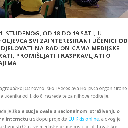
21. STUDENOG, OD 18 DO 19 SATI, U
OLJEVCA SVI ZAINTERESIRANI UČENICI OD
SUDJELOVATI NA RADIONICAMA MEDIJSKE
RATI, PROMIŠLJATI I RASPRAVLJATI O
AJIMA
u zagrebačkoj Osnovnoj školi Većeslava Holjevca organizirane
a učenike od 1. do 8. razreda te za njihove roditelje.
ada je
škola sudjelovala u nacionalnom istraživanju o
na internetu
u sklopu projekta
EU Kids online
, a ovog je
e aktivnosti Osnove medijske pismenosti, prof. hrvatskog