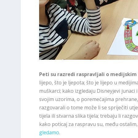
Peti su razredi raspravljali o medijski
lijepo, što je ljepota; što je lijepo u mediji
muškarci; kako izgledaju Disneyjevi junaci i
svojim uzorima, o poremećajima prehrane, h
razgovarali o tome može li se spriječiti utj
tijela ili stvarna slika tijela; trebaju li raz
kako poticaj za raspravu su, među ostalim,
gledamo
.