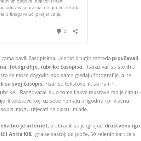
jicama bavili časopisima. Učenici drugih razreda
proučavali
ma, fotografije, rubrike časopisa
… Istraživali su što ih u
e što se može dogoditi ako samo gledaju fotografije, a ne
li su svoj časopis
. Pisali su tekstove, ilustrirali ih,
 rubrike… Razgovarali su o tome kakve tekstove radije čitaju 
ije ili tekstove koji uz sebe nemaju prigodnu i privlačnu
asopisi mogu utjecati na djecu i mlade.
eda bio je internet
, a obradili su je igrajući
društvenu igr
ć i Anita Kiš
. Igra se sastoji od ploče, 50 zelenih kartica s