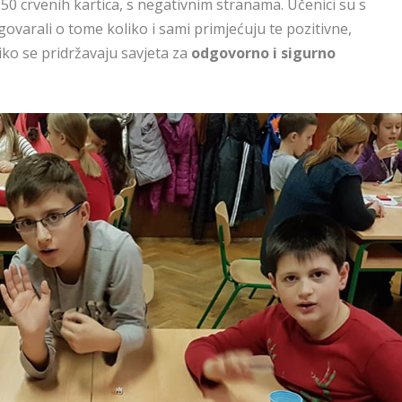
50 crvenih kartica, s negativnim stranama. Učenici su s
govarali o tome koliko i sami primjećuju te pozitivne,
ko se pridržavaju savjeta za
odgovorno i sigurno