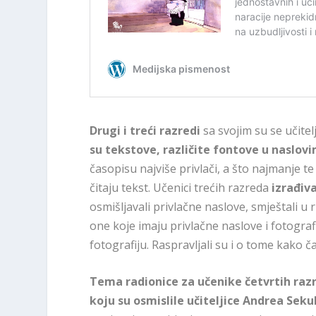
Drugi i treći razredi
sa svojim su se učitel
su tekstove, različite fontove u naslovi
časopisu najviše privlači, a što najmanje t
čitaju tekst. Učenici trećih razreda
izrađiva
osmišljavali privlačne naslove, smještali u
one koje imaju privlačne naslove i fotograf
fotografiju. Raspravljali su i o tome kako č
Tema radionice za učenike četvrtih razr
koju su osmislile učiteljice Andrea Sekuli