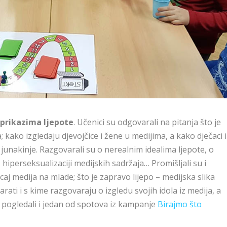
m prikazima ljepote
. Učenici su odgovarali na pitanja što je
ma; kako izgledaju djevojčice i žene u medijima, a kako dječaci i
 junakinje. Razgovarali su o nerealnim idealima ljepote, o
iperseksualizaciji medijskih sadržaja… Promišljali su i
ecaj medija na mlade; što je zapravo lijepo – medijska slika
govarati i s kime razgovaraju o izgledu svojih idola iz medija, a
 pogledali i jedan od spotova iz kampanje
Birajmo što