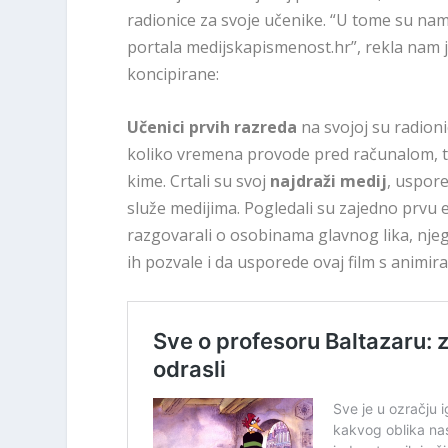
radionice za svoje učenike. “U tome su nam 
portala medijskapismenost.hr”, rekla nam 
koncipirane:
Učenici prvih razreda
na svojoj su radion
koliko vremena provode pred računalom, te
kime. Crtali su svoj
najdraži medij
, uspore
služe medijima. Pogledali su zajedno prvu 
razgovarali o osobinama glavnog lika, njegov
ih pozvale i da usporede ovaj film s animir