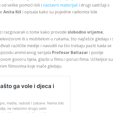
od velike pomoći bili i
nastavni materijali
i drugi sadržaji s
je
Anita Kiš
i opisala kako su pojedine radionice bile
ici razgovarali o tome kako provode
slobodno vrijeme
,
levizorom ili s mobitelom u rukama, što najčešće gledaju i 
đivali različite medije i navodili na što trebaju paziti kada se
epizodu animiranog serijala
Profesor Baltazar
i poslije
om govoru tijela, glazbi u filmu i poruci filma. Učiteljice su
anim filmovima koje inače gledaju.