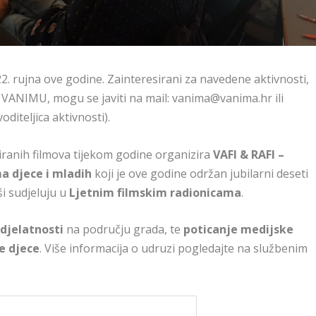
22. rujna ove godine. Zainteresirani za navedene aktivnosti,
 VANIMU, mogu se javiti na mail: vanima@vanima.hr ili
iteljica aktivnosti).
ranih filmova tijekom godine organizira
VAFI & RAFI –
ma djece i mladih
koji je ove godine održan jubilarni deseti
ši sudjeluju u
Ljetnim filmskim radionicama
.
 djelatnosti
na području grada, te
poticanje medijske
e djece
. Više informacija o udruzi pogledajte na službenim