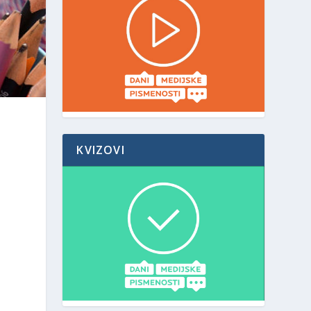
KVIZOVI
I
u