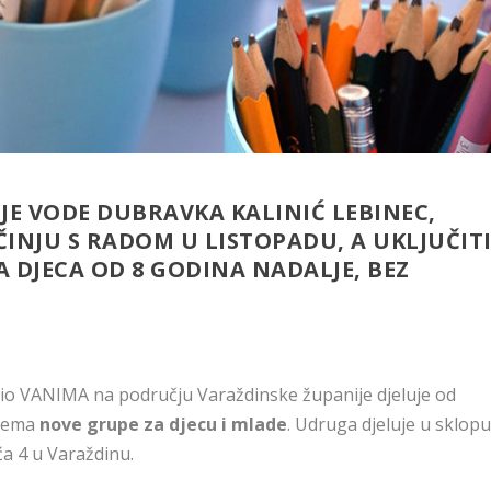
JE VODE DUBRAVKA KALINIĆ LEBINEC,
ČINJU S RADOM U LISTOPADU, A UKLJUČIT
 DJECA OD 8 GODINA NADALJE, BEZ
dio VANIMA na području Varaždinske županije djeluje od
prema
nove grupe za djecu i mlade
. Udruga djeluje u sklop
 4 u Varaždinu.​​