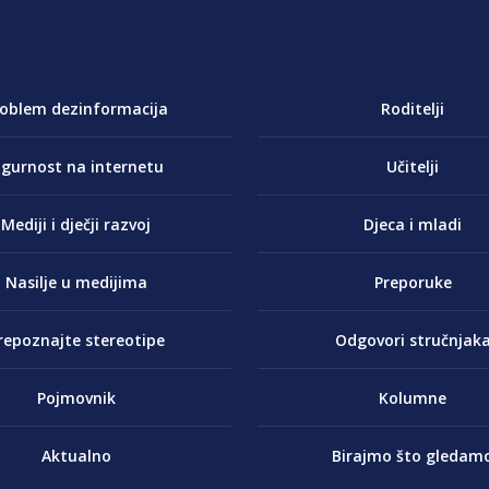
roblem dezinformacija
Roditelji
igurnost na internetu
Učitelji
Mediji i dječji razvoj
Djeca i mladi
Nasilje u medijima
Preporuke
repoznajte stereotipe
Odgovori stručnjak
Pojmovnik
Kolumne
Aktualno
Birajmo što gledam