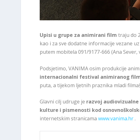
Upisi u grupe za animirani film
traju do 
kao i za sve dodatne informacije vezane uz
putem mobitela 091/9177-666 (Ana Sever, vod
Podsjetimo, VANIMA osim produkcije animi
internacionalni festival animiranog fil
puta, a tijekom ljetnih praznika mladi filma
Glavni cilj udruge je
razvoj audiovizualne
kulture i pismenosti kod osnovnoškolsk
internetskim stranicama
www.vanima.hr
.