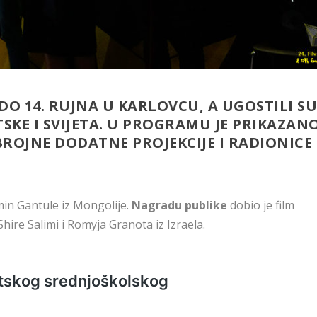
 DO 14. RUJNA U KARLOVCU, A UGOSTILI S
TSKE I SVIJETA. U PROGRAMU JE PRIKAZAN
 BROJNE DODATNE PROJEKCIJE I RADIONICE
min Gantule iz Mongolije.
Nagradu publike
dobio je film
hire Salimi i Romyja Granota iz Izraela.