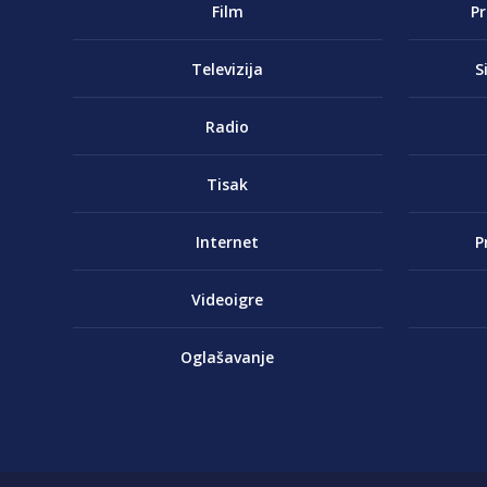
Film
P
Televizija
S
Radio
Tisak
Internet
P
Videoigre
Oglašavanje