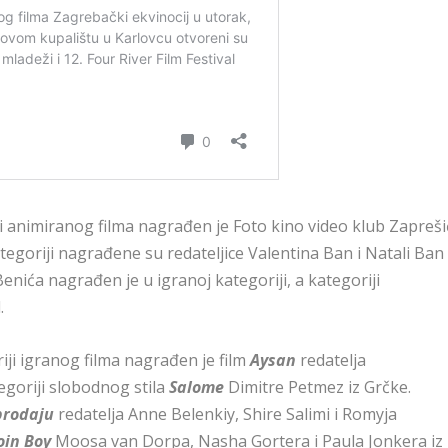
i animiranog filma nagrađen je Foto kino video klub Zapreši
goriji nagrađene su redateljice Valentina Ban i Natali Ban
Benića nagrađen je u igranoj kategoriji, a kategoriji
.
iji igranog filma nagrađen je film
Aysan
redatelja
goriji slobodnog stila
Salome
Dimitre Petmez iz Grčke.
prodaju
redatelja Anne Belenkiy, Shire Salimi i Romyja
oin Boy
Moosa van Dorpa, Nasha Gortera i Paula Jonkera iz