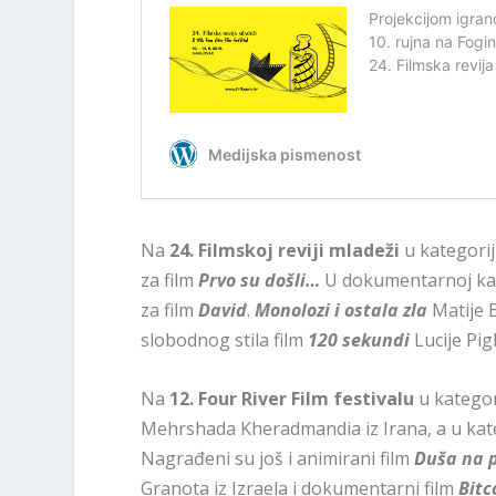
Na
24. Filmskoj reviji mladeži
u kategorij
za film
Prvo su došli…
U dokumentarnoj kate
za film
David
.
Monolozi i ostala zla
Matije 
slobodnog stila film
120 sekundi
Lucije Pigl
Na
12. Four River Film festivalu
u kategor
Mehrshada Kheradmandia iz Irana, a u kate
Nagrađeni su još i animirani film
Duša na 
Granota iz Izraela i dokumentarni film
Bitc