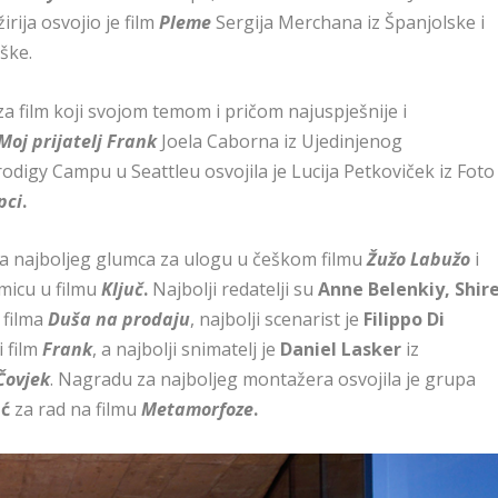
ija osvojio je film
Pleme
Sergija Merchana iz Španjolske i
ške.
 za film koji svojom temom i pričom najuspješnije i
Moj prijatelj Frank
Joela Caborna iz Ujedinjenog
odigy Campu u Seattleu osvojila je Lucija Petkoviček iz Foto
pci
.
a najboljeg glumca za ulogu u češkom filmu
Žužo Labužo
i
micu u filmu
Ključ
.
Najbolji redatelji su
Anne Belenkiy, Shir
i filma
Duša na prodaju
, najbolji scenarist je
Filippo Di
i film
Frank
, a najbolji snimatelj je
Daniel Lasker
iz
Čovjek
. Nagradu za najboljeg montažera osvojila je grupa
ić
za rad na filmu
Metamorfoze
.