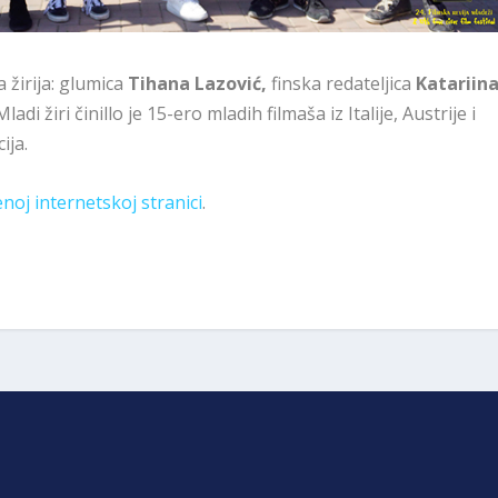
a žirija: glumica
Tihana Lazović,
finska redateljica
Katariin
Mladi žiri činillo je 15-ero mladih filmaša iz Italije, Austrije i
ija.
noj internetskoj stranici
.