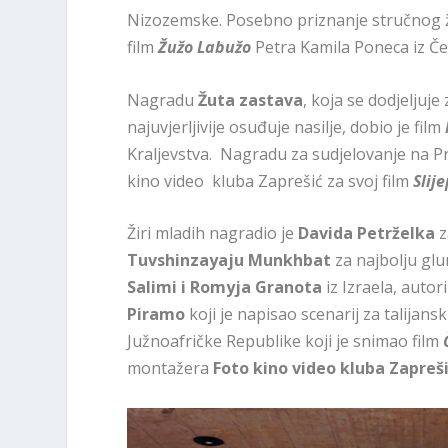
Nizozemske. Posebno priznanje stručnog žir
film
Žužo Labužo
Petra Kamila Poneca iz Če
Nagradu
Žuta zastava
, koja se dodjeljuje
najuvjerljivije osuđuje nasilje, dobio je film
Kraljevstva. Nagradu za sudjelovanje na Pr
kino video kluba Zaprešić za svoj film
Slije
Žiri mladih nagradio je
Davida Petrželka
z
Tuvshinzayaju Munkhbat
za najbolju glu
Salimi i Romyja Granota
iz Izraela, autor
Piramo
koji je napisao scenarij za talijansk
Južnoafričke Republike koji je snimao film
montažera
Foto kino video kluba Zapreš