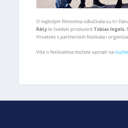
O najboljim filmovima odlučivala su tri član
Räty
te švedski producent
Tobias Ingels.
Hrvatske s partnerskih festivala i organizac
Više o festivalima možete saznati na
službe