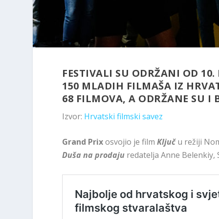
FESTIVALI SU ODRŽANI OD 10.
150 MLADIH FILMAŠA IZ HRVA
68 FILMOVA, A ODRŽANE SU I
Izvor:
Hrvatski filmski savez
Grand Prix
osvojio je film
Ključ
u režiji No
Duša na prodaju
redatelja Anne Belenkiy, S