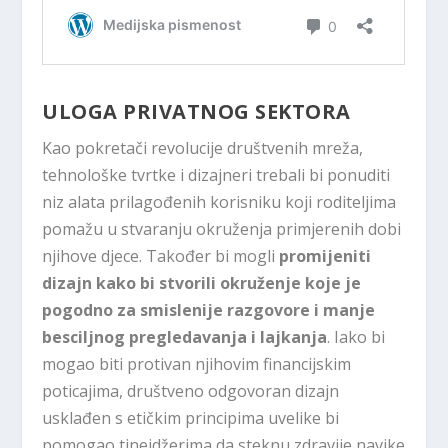
ULOGA PRIVATNOG SEKTORA
Kao pokretači revolucije društvenih mreža,
tehnološke tvrtke i dizajneri trebali bi ponuditi
niz alata prilagođenih korisniku koji roditeljima
pomažu u stvaranju okruženja primjerenih dobi
njihove djece. Također bi mogli
promijeniti
dizajn kako bi stvorili okruženje koje je
pogodno za smislenije razgovore i manje
besciljnog pregledavanja i lajkanja
. Iako bi
mogao biti protivan njihovim financijskim
poticajima, društveno odgovoran dizajn
usklađen s etičkim principima uvelike bi
pomogao tinejdžerima da steknu zdravije navike