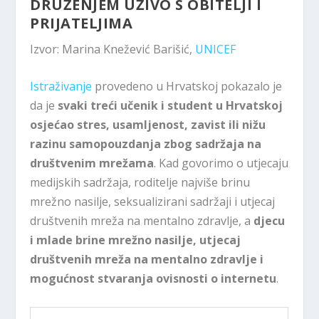
DRUŽENJEM UŽIVO S OBITELJI I
PRIJATELJIMA
Izvor: Marina Knežević Barišić,
UNICEF
Istraživanje
provedeno u Hrvatskoj pokazalo je
da je
svaki treći učenik i student u Hrvatskoj
osjećao stres, usamljenost, zavist ili nižu
razinu samopouzdanja zbog sadržaja na
društvenim mrežama
. Kad govorimo o utjecaju
medijskih sadržaja, roditelje najviše brinu
mrežno nasilje, seksualizirani sadržaji i utjecaj
društvenih mreža na mentalno zdravlje, a
djecu
i mlade brine mrežno nasilje, utjecaj
društvenih mreža na mentalno zdravlje i
mogućnost stvaranja ovisnosti o internetu
.