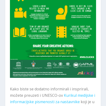
Kako biste se dodatno informirali i insprirali,
možete preuzeti i UNESCO-ov
Kurikul medijske i
informacijske pismenosti za nastavnike
koji je u