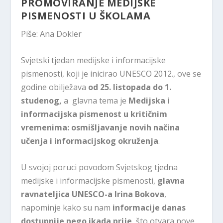
PROMOVIRANJE MEDIJSKE
PISMENOSTI U ŠKOLAMA
Piše: Ana Dokler
Svjetski tjedan medijske i informacijske
pismenosti, koji je inicirao UNESCO 2012., ove se
godine obilježava
od 25. listopada do 1.
studenog,
a glavna tema je
Medijska i
informacijska pismenost u kritičnim
vremenima: osmišljavanje novih načina
učenja i informacijskog okruženja
.
U svojoj poruci povodom Svjetskog tjedna
medijske i informacijske pismenosti,
glavna
ravnateljica UNESCO-a Irina Bokova
,
napominje kako su nam
informacije danas
dostupnije nego ikada prije
, što otvara nove