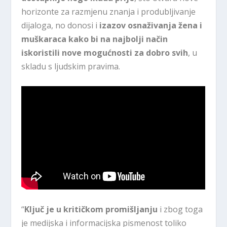
horizonte za razmjenu znanja i produbljivanje
dijaloga, no donosi i
izazov osnaživanja žena i
muškaraca kako bi na najbolji način
iskoristili nove mogućnosti za dobro svih
, u
skladu s ljudskim pravima.
“
Ključ je u kritičkom promišljanju
i zbog toga
je medijska i informacijska pismenost toliko