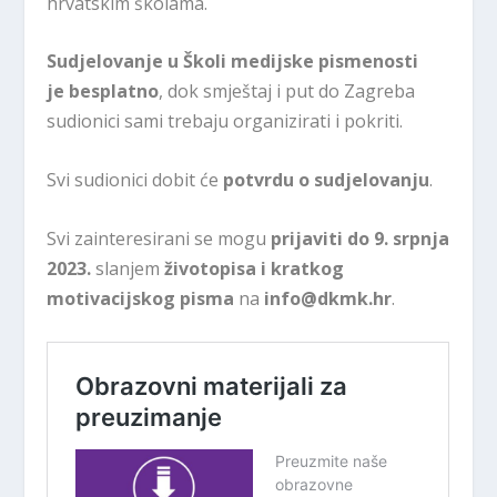
hrvatskim školama.
Sudjelovanje u Školi medijske pismenosti
je
besplatno
, dok smještaj i put do Zagreba
sudionici sami trebaju organizirati i pokriti.
Svi sudionici dobit će
potvrdu o sudjelovanju
.
Svi zainteresirani se mogu
prijaviti do 9. srpnja
2023.
slanjem
životopisa i kratkog
motivacijskog pisma
na
info@dkmk.hr
.