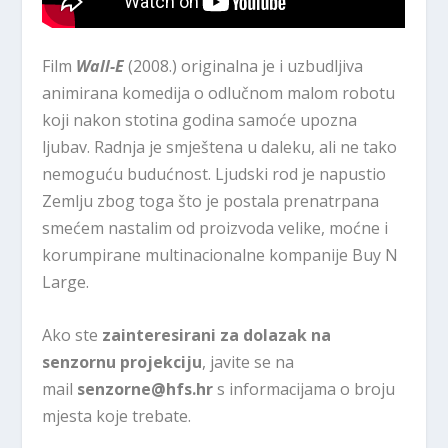
Film
Wall-E
(2008.) originalna je i uzbudljiva
animirana komedija o odlučnom malom robotu
koji nakon stotina godina samoće upozna
ljubav. Radnja je smještena u daleku, ali ne tako
nemoguću budućnost. Ljudski rod je napustio
Zemlju zbog toga što je postala prenatrpana
smećem nastalim od proizvoda velike, moćne i
korumpirane multinacionalne kompanije Buy N
Large.
Ako ste
zainteresirani za dolazak na
senzornu projekciju
, javite se na
mail
senzorne@hfs.hr
s informacijama o broju
mjesta koje trebate.