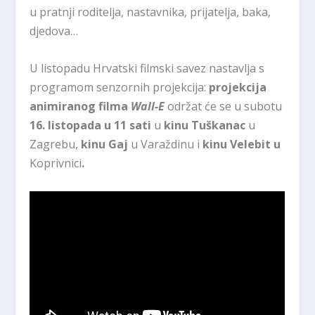
u pratnji roditelja, nastavnika, prijatelja, baka,
djedova…
U listopadu Hrvatski filmski savez nastavlja s
programom senzornih projekcija:
projekcija
animiranog filma
Wall-E
održat će se u subotu
16. listopada u 11 sati
u
kinu Tuškanac
u
Zagrebu,
kinu Gaj
u Varaždinu i
kinu Velebit u
Koprivnici
.