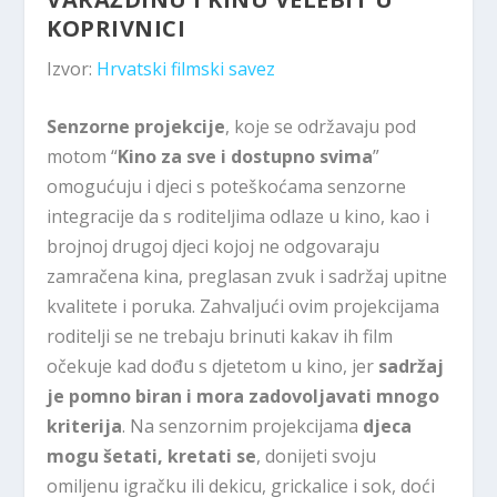
KOPRIVNICI
Izvor:
Hrvatski filmski savez
Senzorne projekcije
, koje se održavaju pod
motom “
Kino za sve i dostupno svima
”
omogućuju i djeci s poteškoćama senzorne
integracije da s roditeljima odlaze u kino, kao i
brojnoj drugoj djeci kojoj ne odgovaraju
zamračena kina, preglasan zvuk i sadržaj upitne
kvalitete i poruka. Zahvaljući ovim projekcijama
roditelji se ne trebaju brinuti kakav ih film
očekuje kad dođu s djetetom u kino, jer
sadržaj
je pomno biran i mora zadovoljavati mnogo
kriterija
. Na senzornim projekcijama
djeca
mogu šetati, kretati se
, donijeti svoju
omiljenu igračku ili dekicu, grickalice i sok, doći