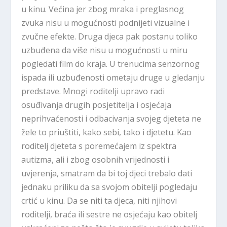
u kinu. Većina jer zbog mraka i preglasnog
zvuka nisu u mogućnosti podnijeti vizualne i
zvučne efekte. Druga djeca pak postanu toliko
uzbuđena da više nisu u mogućnosti u miru
pogledati film do kraja. U trenucima senzornog
ispada ili uzbuđenosti ometaju druge u gledanju
predstave. Mnogi roditelji upravo radi
osuđivanja drugih posjetitelja i osjećaja
neprihvaćenosti i odbacivanja svojeg djeteta ne
žele to priuštiti, kako sebi, tako i djetetu. Kao
roditelj djeteta s poremećajem iz spektra
autizma, ali i zbog osobnih vrijednosti i
uvjerenja, smatram da bi toj djeci trebalo dati
jednaku priliku da sa svojom obitelji pogledaju
crtić u kinu. Da se niti ta djeca, niti njihovi
roditelji, braća ili sestre ne osjećaju kao obitelj