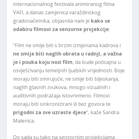
internacionalnog festivala animiranog filma
VAFI, a danas zamjenica varaždinskog
gradonačelnika, objasnila nam je
kako se
odabiru filmovi za senzorne projekcije
:
“Film ne smije biti s brzim izmjenama kadrova i
ne smije biti naglih obrata u radnji, a važna
je i pouka koju nosi film
, da bude poticajna u
osvješćivanju temeljnih ljudskih vrijednosti. Boje
moraju biti smirujuće, ne smije biti bljeskanja,
naglih glasnih zvukova, mnogo vizualnih i
auditivnih podražaja istovremeno. Filmovi
moraju biti sinkronizirani ili bez govora te
prigodni za sve uzraste djece
“, kaže Sandra
Malenica.
Do sada su tako na senzornim projekcijama