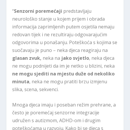
“
Senzorni poremećaji
predstavljaju
neurološko stanje u kojem prijem i obrada
informacija zaprimljenih putem osjetila nemaju
redovan tijek i ne rezultiraju odgovarajućim
odgovorima u ponašanju. Poteškoća s kojima se
suočavaju je puno – neka djeca reagiraju na
glasan zvuk,
neka na
jako svjetlo
, neka djeca
ne mogu podnijeti da im je netko u blizini, neka
ne mogu sjediti na mjestu duže od nekoliko
minuta
, neka ne mogu pratiti brzu izmjenu
slika, scena, sekvenci.
Mnoga djeca imaju i poseban režim prehrane, a
često je poremećaj senzorne integracije
udružen s autizmom, ADHD-om i drugim
poteškoćama u razvoju. Kako bi se djeca s