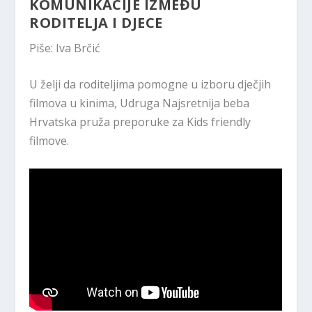
KOMUNIKACIJE IZMEĐU
RODITELJA I DJECE
Piše: Iva Brčić
U želji da roditeljima pomogne u izboru dječjih
filmova u kinima, Udruga Najsretnija beba
Hrvatska pruža preporuke za Kids friendly
filmove.