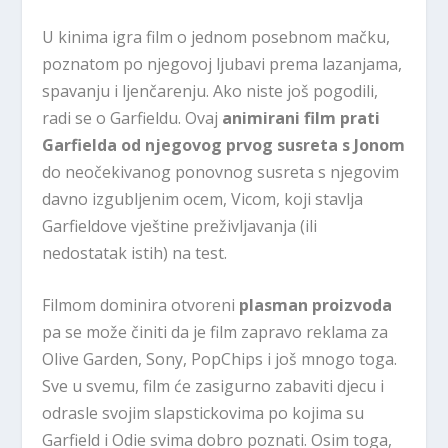
U kinima igra film o jednom posebnom mačku,
poznatom po njegovoj ljubavi prema lazanjama,
spavanju i ljenčarenju. Ako niste još pogodili,
radi se o Garfieldu. Ovaj
animirani film prati
Garfielda od njegovog prvog susreta s Jonom
do neočekivanog ponovnog susreta s njegovim
davno izgubljenim ocem, Vicom, koji stavlja
Garfieldove vještine preživljavanja (ili
nedostatak istih) na test.
Filmom dominira otvoreni
plasman proizvoda
pa se može činiti da je film zapravo reklama za
Olive Garden, Sony, PopChips i još mnogo toga.
Sve u svemu, film će zasigurno zabaviti djecu i
odrasle svojim slapstickovima po kojima su
Garfield i Odie svima dobro poznati. Osim toga,