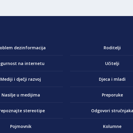
roblem dezinformacija
Roditelji
igurnost na internetu
Učitelji
Mediji i dječji razvoj
Djeca i mladi
Nasilje u medijima
Preporuke
repoznajte stereotipe
Odgovori stručnjak
Pojmovnik
Kolumne