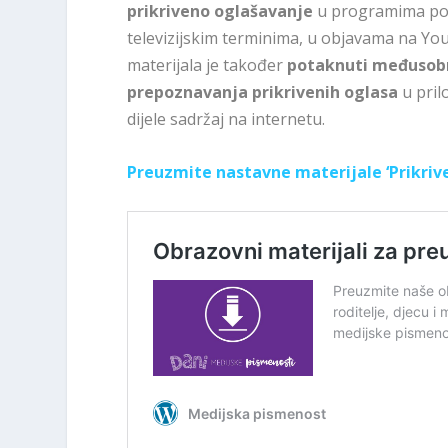
prikriveno oglašavanje
u programima popu
televizijskim terminima, u objavama na You
materijala je također
potaknuti međusobn
prepoznavanja prikrivenih oglasa
u pril
dijele sadržaj na internetu.
Preuzmite nastavne materijale ‘Prikriv