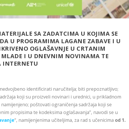
ATERIJALE SA ZADATCIMA U KOJIMA SE
DA U PROGRAMIMA LAGANE ZABAVE I U
IKRIVENO OGLAŠAVNJE U CRTANIM
A MLADE I U DNEVNIM NOVINAMA TE
A INTERNETU
dvojbeno identificirati naručitelja; biti prepoznatljivo;
držaja koji su proizveli novinari i urednici, u prikladnom
je namijenjeno; poštovati ograničenja sadržaja koji se
vnim propisima te kodeksima oglašavanja”, navodi se u
avanje
“, namijenjenima učiteljima, za rad s učenicima
od 1.