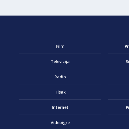
Film
P
Televizija
S
Radio
Tisak
Internet
P
Videoigre