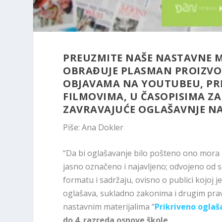
PREUZMITE NAŠE NASTAVNE M
OBRAĐUJE PLASMAN PROIZVO
OBJAVAMA NA YOUTUBEU, PR
FILMOVIMA, U ČASOPISIMA Z
ZAVRAVAJUĆE OGLAŠAVNJE N
Piše: Ana Dokler
“Da bi oglašavanje bilo pošteno ono mora ne
jasno označeno i najavljeno; odvojeno od sa
formatu i sadržaju, ovisno o publici kojoj 
oglašava, sukladno zakonima i drugim pra
nastavnim materijalima “
Prikriveno oglaš
do 4. razreda osnove škole
.