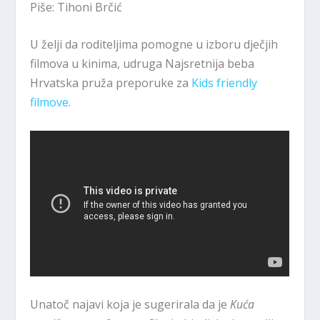
Piše: Tihoni Brčić
U želji da roditeljima pomogne u izboru dječjih
filmova u kinima, udruga Najsretnija beba
Hrvatska pruža preporuke za
Kids friendly
filmove
.
Unatoč najavi koja je sugerirala da je
Kuća