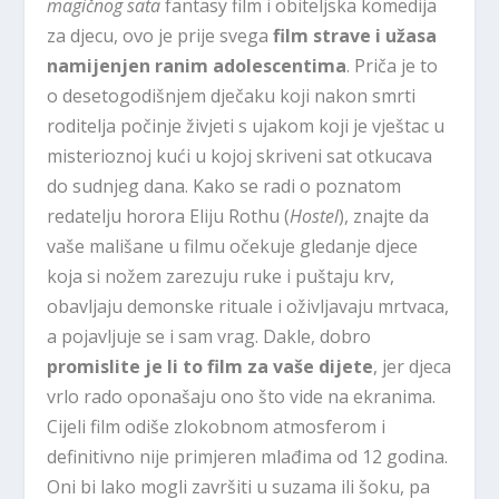
magičnog sata
fantasy film i obiteljska komedija
za djecu, ovo je prije svega
film strave i užasa
namijenjen ranim adolescentima
. Priča je to
o desetogodišnjem dječaku koji nakon smrti
roditelja počinje živjeti s ujakom koji je vještac u
misterioznoj kući u kojoj skriveni sat otkucava
do sudnjeg dana. Kako se radi o poznatom
redatelju horora Eliju Rothu (
Hostel
), znajte da
vaše mališane u filmu očekuje gledanje djece
koja si nožem zarezuju ruke i puštaju krv,
obavljaju demonske rituale i oživljavaju mrtvaca,
a pojavljuje se i sam vrag. Dakle, dobro
promislite je li to film za vaše dijete
, jer djeca
vrlo rado oponašaju ono što vide na ekranima.
Cijeli film odiše zlokobnom atmosferom i
definitivno nije primjeren mlađima od 12 godina.
Oni bi lako mogli završiti u suzama ili šoku, pa