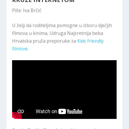
Piše: Iva Brčić
U želji da roditeljima pomogne u izboru dječjih
filmova u kinima, Udruga Najsretnija beba
Hrvatska pruža preporuke za
Kids friendly
filmove
.