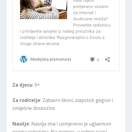
Za djecu
: 9+
Za roditelje
: Zabavni likovi, slapstick gegovi i
smiješne doskočice.
Nasilje
: Nasilja ima i usmjereno je uglavnom
prema robotima. Na primjer, u jednoj sceni