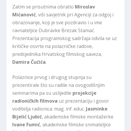
Zatim se prisutnima obratio
Miroslav
Mićanović
, viši savjetnik pri Agenciji za odgoj i
obrazovanje, koji je sve pozdravio i u ime
ravnateljice Dubravke Brezak Stamać.
Prezentacija programskog sadržaja odvila se uz
kritičke osvrte na polazničke radove,
predsjednika Hrvatskog filmskog saveza,
Damira Čućića
.
Polaznice prvog i drugog stupnja su
prezentirale što su radile na ovogodišnjim
seminarima pa su uslijedile
projekcije
radioničkih filmova
uz prezentaciju i govor
voditelja radionica: mag. inf. educ.
Jasminke
Bijelić Ljubić
, akademske filmske montažerke
Ivane Fumić
, akademske filmske snimateljice