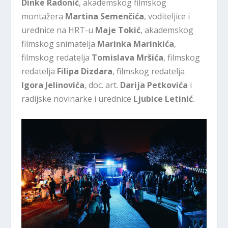
Dinke Radonić
, akademskog filmskog
montažera
Martina Semenčića
, voditeljice i
urednice na HRT-u
Maje Tokić
, akademskog
filmskog snimatelja
Marinka Marinkića
,
filmskog redatelja
Tomislava Mršića
, filmskog
redatelja
Filipa Dizdara
, filmskog redatelja
Igora Jelinovića
, doc. art.
Darija Petkovića
i
radijske novinarke i urednice
Ljubice Letinić
.