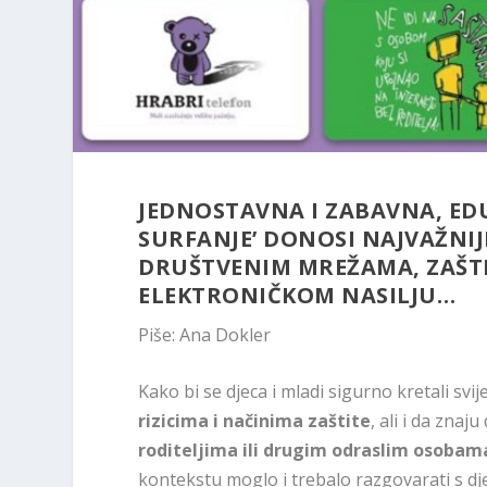
JEDNOSTAVNA I ZABAVNA, ED
SURFANJE’ DONOSI NAJVAŽNIJ
DRUŠTVENIM MREŽAMA, ZAŠT
ELEKTRONIČKOM NASILJU…
Piše: Ana Dokler
Kako bi se djeca i mladi sigurno kretali svi
rizicima i načinima zaštite
, ali i da zna
roditeljima ili drugim odraslim osobam
kontekstu moglo i trebalo razgovarati s d