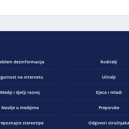
roblem dezinformacija
Roditelji
igurnost na internetu
Učitelji
Mediji i dječji razvoj
Djeca i mladi
Nasilje u medijima
Preporuke
repoznajte stereotipe
Odgovori stručnjak