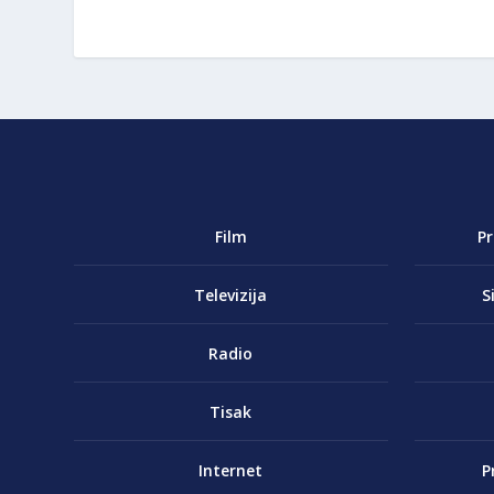
Film
P
Televizija
S
Radio
Tisak
Internet
P