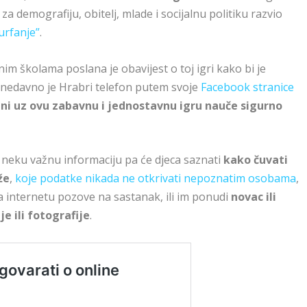
a demografiju, obitelj, mlade i socijalnu politiku razvio
urfanje”
.
m školama poslana je obavijest o toj igri kako bi je
, a nedavno je Hrabri telefon putem svoje
Facebook stranice
ini uz ovu zabavnu i jednostavnu igru nauče sigurno
neku važnu informaciju pa će djeca saznati
kako čuvati
že
,
koje podatke nikada ne otkrivati nepoznatim osobama
,
na internetu pozove na sastanak, ili im ponudi
novac ili
 ili fotografije
.