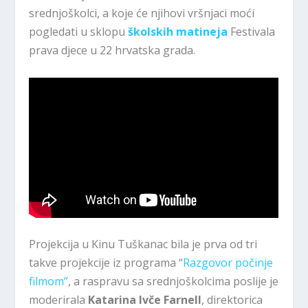
srednjoškolci, a koje će njihovi vršnjaci moći
pogledati u sklopu
školskih matineja
Festivala
prava djece u 22 hrvatska grada.
Projekcija u Kinu Tuškanac bila je prva od tri
takve projekcije iz programa “
Razgovor počinje
filmom”
, a raspravu sa srednjoškolcima poslije je
moderirala
Katarina Ivče Farnell
, direktorica