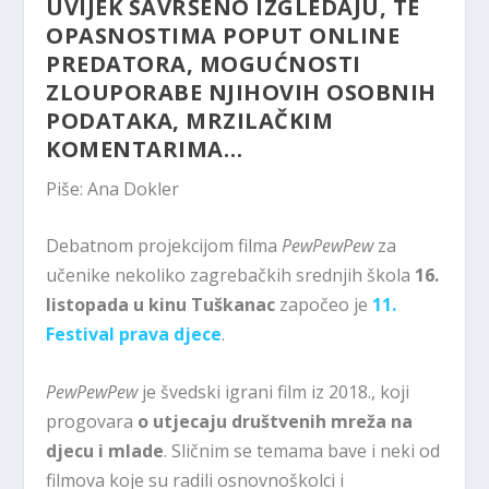
UVIJEK SAVRŠENO IZGLEDAJU, TE
OPASNOSTIMA POPUT ONLINE
PREDATORA, MOGUĆNOSTI
ZLOUPORABE NJIHOVIH OSOBNIH
PODATAKA, MRZILAČKIM
KOMENTARIMA…
Piše: Ana Dokler
Debatnom projekcijom filma
PewPewPew
za
učenike nekoliko zagrebačkih srednjih škola
16.
listopada u kinu Tuškanac
započeo je
11.
Festival prava djece
.
PewPewPew
je švedski igrani film iz 2018., koji
progovara
o utjecaju društvenih mreža na
djecu i mlade
. Sličnim se temama bave i neki od
filmova koje su radili osnovnoškolci i