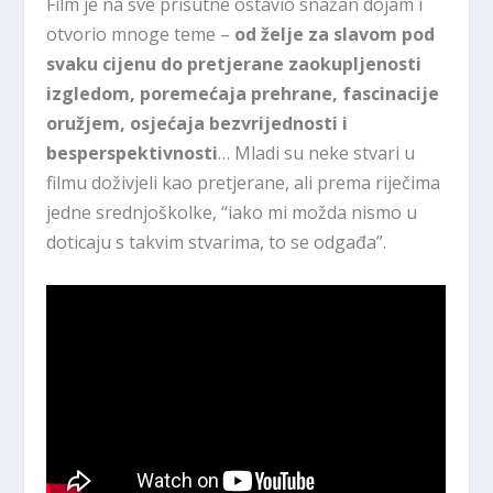
Film je na sve prisutne ostavio snažan dojam i
otvorio mnoge teme –
od želje za slavom pod
svaku cijenu do pretjerane zaokupljenosti
izgledom, poremećaja prehrane, fascinacije
oružjem, osjećaja bezvrijednosti i
besperspektivnosti
… Mladi su neke stvari u
filmu doživjeli kao pretjerane, ali prema riječima
jedne srednjoškolke, “iako mi možda nismo u
doticaju s takvim stvarima, to se odgađa”.