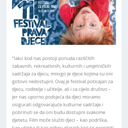
“Iako kod nas postoji ponuda različitih
zabavnih, rekreativnih, kulturnih i umjetničkih
sadržaja za djecu, mnogo je djece kojima su oni
gotovo nedostupni. Ovaj je festival poticajan za
djecu, roditelje i učitelje, ali i za cijelo društvo –
jer nas uporno podsjeća da djeci moramo
osigurati odgovarajuće kulturne sadržaje i
pobrinuti se da oni budu dostupni svakome
djetetu. Film može služiti djeci – kao podrška,
kao utjeha ili kao njihov glasnik koji će prenijeti