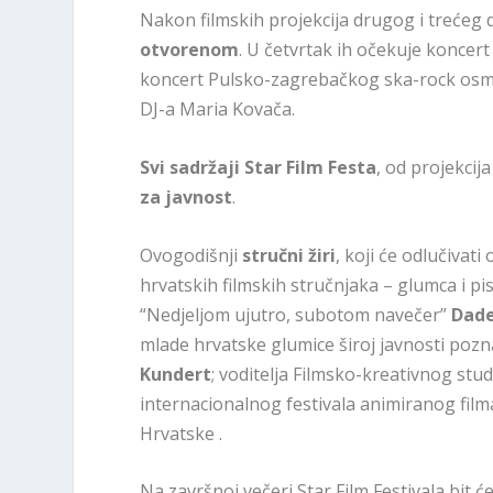
Nakon filmskih projekcija drugog i trećeg da
otvorenom
. U četvrtak ih očekuje koncert
koncert Pulsko-zagrebačkog ska-rock osmer
DJ-a Maria Kovača.
Svi sadržaji Star Film Festa
, od projekcij
za javnost
.
Ovogodišnji
stručni žiri
, koji će odlučivat
hrvatskih filmskih stručnjaka – glumca i pi
“Nedjeljom ujutro, subotom navečer”
Dade
mlade hrvatske glumice široj javnosti poznat
Kundert
; voditelja Filmsko-kreativnog st
internacionalnog festivala animiranog filma
Hrvatske .
Na završnoj večeri Star Film Festivala bit 