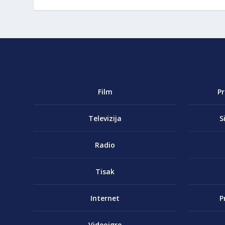
Film
P
Televizija
S
Radio
Tisak
Internet
P
Videoigre