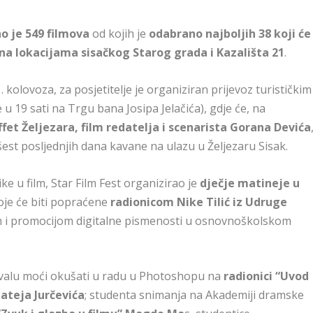
no je 549 filmova
od kojih je
odabrano najboljih 38 koji će
na lokacijama sisačkog Starog grada i Kazališta 21
.
1. kolovoza, za posjetitelje je organiziran prijevoz turističkim
 u 19 sati na Trgu bana Josipa Jelačića), gdje će, na
ffet Željezara, film redatelja i scenarista Gorana Devića
 šest posljednjih dana kavane na ulazu u Željezaru Sisak.
ke u film, Star Film Fest organizirao je
dječje matineje u
oje će biti popraćene
radionicom Nike Tilić iz Udruge
m i promocijom digitalne pismenosti u osnovnoškolskom
ivalu moći okušati u radu u Photoshopu na
radionici “Uvod
ateja Jurčevića
; studenta snimanja na Akademiji dramske