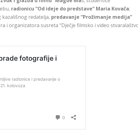
“Zvuk i glazba u filmu” Magde Ma
s, studentice
rebu,
radionicu “Od ideje do predstave” Maria Kovača
;
 kazališnog redatelja,
predavanje “Prožimanje medija”
era i organizatora susreta “Dječje filmsko i video stvaralaštv