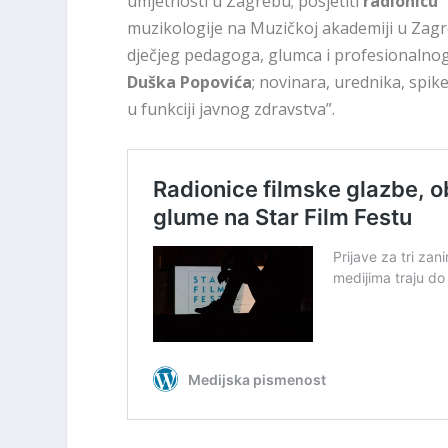
umjetnosti u Zagrebu; posjetiti
radionicu 
muzikologije na Muzičkoj akademiji u Zag
dječjeg pedagoga, glumca i profesionalnog
Duška Popovića
; novinara, urednika, spik
u funkciji javnog zdravstva”.