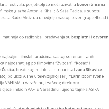
na festivala, posjetitelji će moći uživati u
koncertima na
 filmske glazbe Antonije Kihalić & Saše Tadića, u subotu
aca Radio Aktiva, a u nedjelju nastup cover grupe 4head i
a i matineja do radionica i predavanja su
besplatni i otvoren
i o najboljim filmskih uradcima, sastoji se renomiranih
sca najpoznatijeg po filmovima “Zvizdan”, “Kosac” i
 Ćosića
; hrvatskog redatelja i scenarista
Ivana Sikavice
;
oj po ulozi Aishe u televizijskoj seriji “Larin izbor”
Ivone
udija VANIMA u Varaždinu, izvršnog direktora
 djece i mladih VAFI u Varaždinu i ujedno tajnika ASIFA
će proglašeni
pobjednici u filmskim kategorijama
, kao i