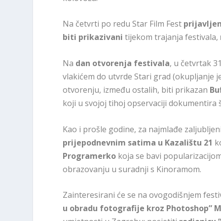
Na četvrti po redu Star Film Fest
prijavlje
biti prikazivani
tijekom trajanja festivala,
Na
dan otvorenja festivala
, u četvrtak 3
vlakićem do utvrde Stari grad (okupljanje je
otvorenju, između ostalih, biti prikazan
Bu
koji u svojoj tihoj opservaciji dokumentira
Kao i prošle godine, za najmlađe zaljubljeni
prijepodnevnim satima u Kazalištu 21
k
Programerko
koja se bavi popularizacijo
obrazovanju u suradnji s Kinoramom.
Zainteresirani će se na ovogodišnjem fest
u obradu fotografije kroz Photoshop” M