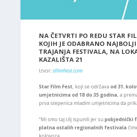
NA ČETVRTI PO REDU STAR FIL
KOJIH JE ODABRANO NAJBOLJIH
TRAJANJA FESTIVALA, NA LOK
KAZALIŠTA 21
Izvor:
sfilmfest.com
Star Film Fest
, koji se održava
od 31. kolo
umjetnicima od 18 do 35 godina
, a prem
prva stepenica mladim umjetnicima da prika
“Mi smo taj cilj ispunili jer su
pobjednički f
platna ostalih regionalnih festivala
čime
kolovoza.