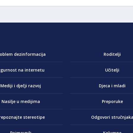
roblem dezinformacija
Roditelji
igurnost na internetu
Učitelji
Mediji i dječji razvoj
Djeca i mladi
Nasilje u medijima
Preporuke
repoznajte stereotipe
Odgovori stručnjak
Pojmovnik
Kolumne