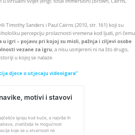
 u virtualni svijet (engl. total immersion) (Brown, Cairns,
 Timothy Sanders i Paul Cairns (2010, str. 161) koji su
psihološku percepciju prolaznosti vremena kod ljudi, pri čem
u igri – pojavu pri kojoj su misli, pažnja i ciljevi osobe
kolnosti vezane za igru
, a nisu usmjereni ni na što drugo,
oriji u kojoj se nalaze.
cija djece o utjecaju videoigara”