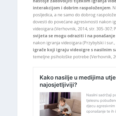
nastoje zadovoljiti tijekom igranja vi
interakcijom i dobrim raspoloženjem
. 
posljedica, a ne samo do dobrog raspoložen
dovesti do povećane agresivnosti nakon igr
videoigara (Verhovnik, 2014, str. 305-307; Pr
svijeta se mogu odraziti i na ponašanje
nakon igranja videoigara (Przybylski i sur., 
igrače koji igraju videoigre s nasilnim
temeljne psihološke potrebe (Verhovnik, 20