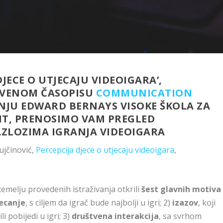
DJECE O UTJECAJU VIDEOIGARA’,
STVENOM ČASOPISU
COMMUNICATION
NJU EDWARD BERNAYS VISOKE ŠKOLA ZA
T, PRENOSIMO VAM PREGLED
ZLOZIMA IGRANJA VIDEOIGARA
ujčinović,
Percepcija djece o utjecaju videoigara
,
temelju provedenih istraživanja otkrili
šest glavnih motiva
ecanje
, s ciljem da igrač bude najbolji u igri; 2)
izazov
, koji
i pobijedi u igri; 3)
društvena interakcija
, sa svrhom