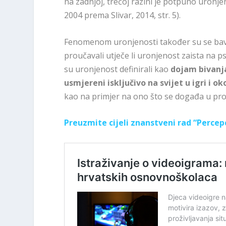
na zadnjoj, trećoj razini je potpuno uronjen
2004 prema Slivar, 2014, str. 5).
Fenomenom uronjenosti također su se bavili
proučavali utječe li uronjenost zaista na 
su uronjenost definirali kao
dojam bivanja 
usmjereni isključivo na svijet u igri i o
kao na primjer na ono što se događa u prost
Preuzmite cijeli znanstveni rad “Percep