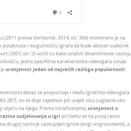
u (2011 prema Verhovnik, 2014, str. 306) motivirano je na
e potaknuta i mogućnošću igrača da bude aktivan sudionik.
ourt (2007, str. 2) uočili su kako unatoč dinamičnome razvoj
nolikošću, jedna specifična karakteristika videoigara ostaje
 je
uronjenost jedan od najvećih razloga popularnosti
. immersion) danas se prepoznaje i među igračima videoigara 
83-287), no te dvije zajednice još uvijek nisu suglasne oko
i utječu na njega. Prema istraživanjima,
uronjenost u
e razina sudjelovanja u igri
pri čemu se na prvoj razini
na drugoj razini je zaokupljen igrom (engl. engrossment), a