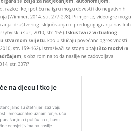
deoigara su želja za natjecanjem, autonomijom,
No, razlozi koji potiču na igru mogu dovesti i do negativnih
ja (Wimmer, 2014, str. 277-278). Primjerice, videoigre mog
anja, društvenog isključivanja te predugog igranja nasilnih
zybylski i sur., 2010, str. 155).
Iskustva iz virtualnog
 u stvarnom svijetu
, kao u slučaju povećane agresivnosti
2010, str. 159-162). Istraživači se stoga pitaju
što motivira
 sadržajem
, s obzirom na to da nasilje ne zadovoljava
14, str. 307)?