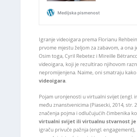
Igranje videoigara prema Florianu Rehbein
prvome mjestu željom za zabavom, a ona j
Osim toga, Cyril Rebetez i Mireille Bétranc
videoigara, koji je rezultirao njihovom raz
nepromijenjena. Naime, oni smatraju kako
videoigara
.
Pojam uronjenosti u virtualni svijet (engl
među znanstvenicima (Piasecki, 2014, str. 2
značenja pojma i odlučujućih čimbenika koj
virtualni svijet ili virtualnu stvarnost j
igraču privuče pažnja (engl. engagement), 