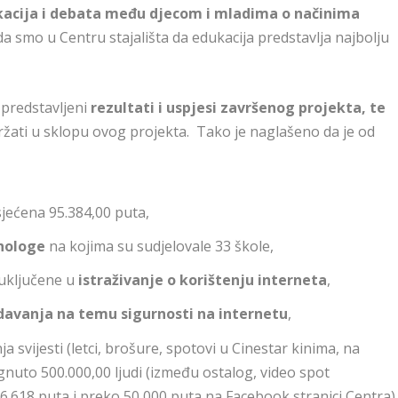
kacija i debata među djecom i mladima o načinima
da smo u Centru stajališta da edukacija predstavlja najbolju
 predstavljeni
rezultati i uspjesi završenog projekta, te
ržati u sklopu ovog projekta. Tako je naglašeno da je od
jećena 95.384,00 puta,
ihologe
na kojima su sudjelovale 33 škole,
 uključene u
istraživanje o korištenju interneta
,
davanja na temu sigurnosti na internetu
,
ja svijesti (letci, brošure, spotovi u Cinestar kinima, na
nuto 500.000,00 ljudi (između ostalog, video spot
6.618 puta i preko 50 000 puta na Facebook stranici Centra)