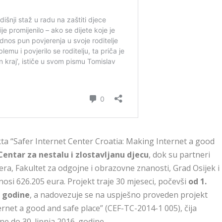
ta “Safer Internet Center Croatia: Making Internet a good
Centar za nestalu i zlostavljanu djecu
, dok su partneri
era, Fakultet za odgojne i obrazovne znanosti, Grad Osijek i
nosi 626.205 eura. Projekt traje 30 mjeseci, počevši
od 1.
. godine
, a nadovezuje se na uspješno proveden projekt
ernet a good and safe place” (CEF-TC-2014-1 005), čija
ne do 30. lipnja 2016. godine.