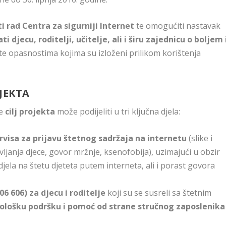
ti rad Centra za sigurniji Internet
te omogućiti nastavak
ti djecu, roditelji, učitelje, ali i širu zajednicu o boljem 
te opasnostima kojima su izloženi prilikom korištenja
JEKTA
se
cilj projekta
može podijeliti u tri ključna djela:
rvisa za prijavu štetnog sadržaja na internetu
(slike i
ljanja djece, govor mržnje, ksenofobija), uzimajući u obzir
jela na štetu djeteta putem interneta, ali i porast govora
06 606) za djecu i roditelje
koji su se susreli sa štetnim
ološku podršku i pomoć od strane stručnog zaposlenika