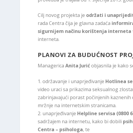
Cilj novog projekta je
održati i unaprijedi
rada Centra čija je glavna zadaća
informira
sigurnijem načinu korištenja interneta
interneta.
PLANOVI ZA BUDUĆNOST PRO
Managerica
Anita Jurić
objasnila je kako 
1. održavanje i unaprjeđivanje
Hotlinea se
video uraci sa prikazima seksualnog zlostav
zabrinjavajući porast počinjenih kaznenih d
mržnje na internetskim stranicama.
2. unaprjeđivanje
Helpline servisa (0800 6
sadržajem na internetu, kako bi dobili
psih
Centra – psihologa
, te