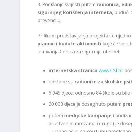
3. Podizanje svijesti putem
radionica, edu
sigurnijeg korištenja interneta
, budući 
prevenciju.
Prilikom predstavljanja projekta su ujedno
planovi i buduće aktivnosti
koje će se od
osnivanja Centra za sigurniji Internet:
internetska stranica
www.CSI.hr
pos
održane su
radionice za školske ps
6 945 djece, odnosno 84 škole su bile
20 000 djece je dosegnuto putem
pre
putem
medijske kampanje
i podizan
društvenim mrežama i drugo) je doseg
#lijepariječ je na YouTubu pregledan 