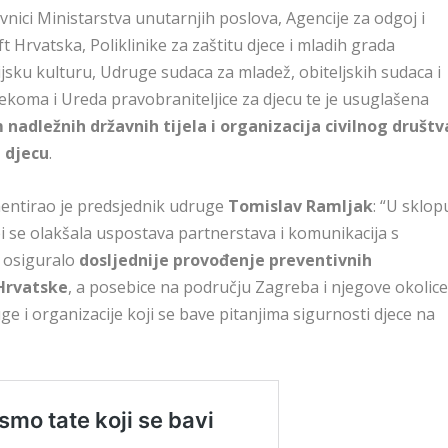
vnici Ministarstva unutarnjih poslova, Agencije za odgoj i
rvatska, Poliklinike za zaštitu djece i mladih grada
sku kulturu, Udruge sudaca za mladež, obiteljskih sudaca i
lekoma i Ureda pravobraniteljice za djecu te je usuglašena
adležnih državnih tijela i organizacija civilnog društv
a djecu
.
entirao je predsjednik udruge
Tomislav Ramljak
: “U sklop
i se olakšala uspostava partnerstava i komunikacija s
e osiguralo
dosljednije provođenje preventivnih
 Hrvatske
, a posebice na području Zagreba i njegove okolice
i organizacije koji se bave pitanjima sigurnosti djece na