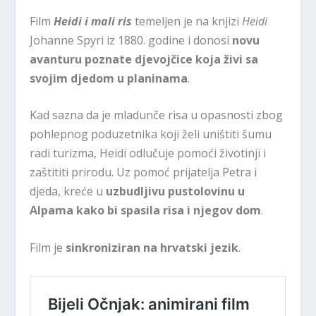
Film
Heidi i mali ris
temeljen je na knjizi
Heidi
Johanne Spyri iz 1880. godine i donosi
novu
avanturu poznate djevojčice koja živi sa
svojim djedom u planinama
.
Kad sazna da je mladunče risa u opasnosti zbog
pohlepnog poduzetnika koji želi uništiti šumu
radi turizma, Heidi odlučuje pomoći životinji i
zaštititi prirodu. Uz pomoć prijatelja Petra i
djeda, kreće u
uzbudljivu pustolovinu u
Alpama kako bi spasila risa i njegov dom
.
Film je
sinkroniziran na hrvatski jezik
.