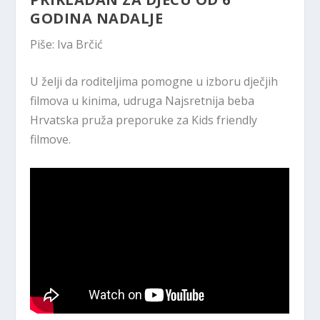
GODINA NADALJE
Piše: Iva Brčić
U želji da roditeljima pomogne u izboru dječjih
filmova u kinima, udruga Najsretnija beba
Hrvatska pruža preporuke za Kids friendly
filmove.