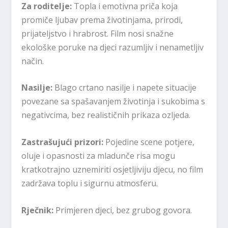
Za roditelje:
Topla i emotivna priča koja
promiče ljubav prema životinjama, prirodi,
prijateljstvo i hrabrost. Film nosi snažne
ekološke poruke na djeci razumljiv i nenametljiv
način.
Nasilje:
Blago crtano nasilje i napete situacije
povezane sa spašavanjem životinja i sukobima s
negativcima, bez realističnih prikaza ozljeda.
Zastrašujući prizori:
Pojedine scene potjere,
oluje i opasnosti za mladunče risa mogu
kratkotrajno uznemiriti osjetljiviju djecu, no film
zadržava toplu i sigurnu atmosferu.
Rječnik:
Primjeren djeci, bez grubog govora.