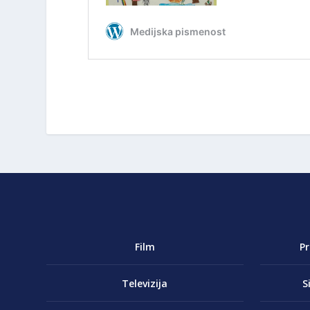
Film
P
Televizija
S