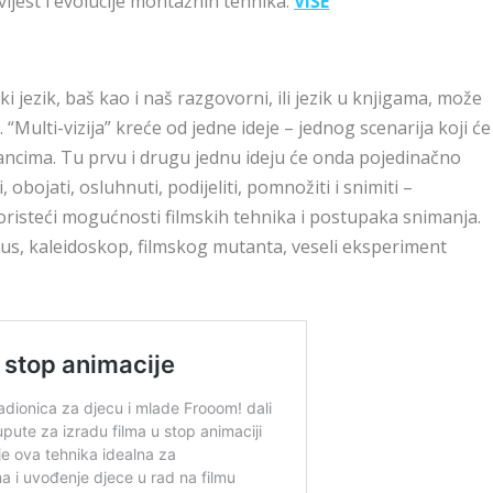
ijest i evolucije montažnih tehnika.
VIŠE
ski jezik, baš kao i naš razgovorni, ili jezik u knjigama, može
 “Multi-vizija” kreće od jedne ideje – jednog scenarija koji će
tancima. Tu prvu i drugu jednu ideju će onda pojedinačno
obojati, osluhnuti, podijeliti, pomnožiti i snimiti –
koristeći mogućnosti filmskih tehnika i postupaka snimanja.
ibus, kaleidoskop, filmskog mutanta, veseli eksperiment