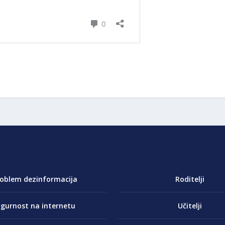
roblem dezinformacija
Roditelji
igurnost na internetu
Učitelji