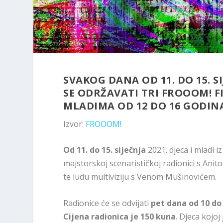
SVAKOG DANA OD 11. DO 15. SI
SE ODRŽAVATI TRI FROOOM! FI
MLADIMA OD 12 DO 16 GODIN
Izvor:
FROOOM!
Od 11. do 15. siječnja
2021. djeca i mladi i
majstorskoj scenarističkoj radionici s An
te ludu multiviziju s Venom Mušinovićem.
Radionice će se odvijati
pet dana od 10 do
Cijena radionica je 150 kuna
. Djeca kojo