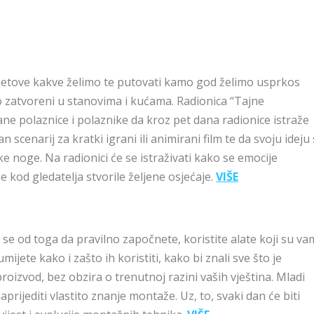
svjetove kakve želimo te putovati kamo god želimo usprkos
 zatvoreni u stanovima i kućama. Radionica “Tajne
ane polaznice i polaznike da kroz pet dana radionice istraže
cenarij za kratki igrani ili animirani film te da svoju ideju 
ke noge. Na radionici će se istraživati kako se emocije
e kod gledatelja stvorile željene osjećaje.
VIŠE
i se od toga da pravilno započnete, koristite alate koji su va
ijete kako i zašto ih koristiti, kako bi znali sve što je
roizvod, bez obzira o trenutnoj razini vaših vještina. Mladi
aprijediti vlastito znanje montaže. Uz, to, svaki dan će biti