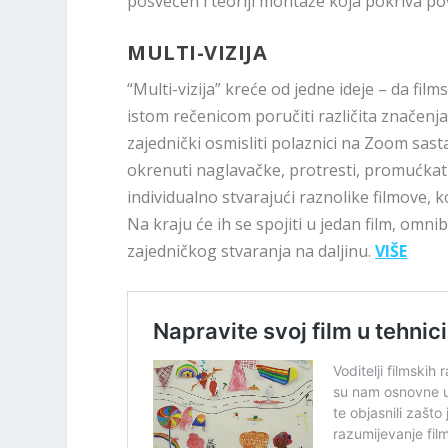
posvećen i teoriji montaže koja pokriva pov
MULTI-VIZIJA
“Multi-vizija” kreće od jedne ideje – da film
istom rečenicom poručiti različita značenja.
zajednički osmisliti polaznici na Zoom sas
okrenuti naglavačke, protresti, promućkati, 
individualno stvarajući raznolike filmove, 
Na kraju će ih se spojiti u jedan film, omn
zajedničkog stvaranja na daljinu.
VIŠE