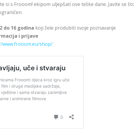
 te si s Frooom! ekipom uljepšati ove teške dane. Javite se št
 ograničen.
2 do 16 godina
koji žele produbiti svoje poznavanje
rmacija i prijave
://www.frooom.eu/shop/