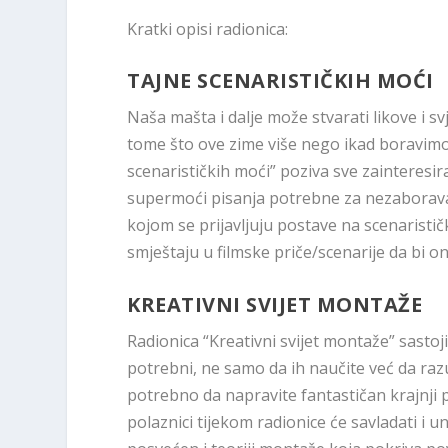
Kratki opisi radionica:
TAJNE SCENARISTIČKIH MOĆI
Naša mašta i dalje može stvarati likove i 
tome što ove zime više nego ikad boravimo
scenarističkih moći” poziva sve zainteresir
supermoći pisanja potrebne za nezaboravan s
kojom se prijavljuju postave na scenaristič
smještaju u filmske priče/scenarije da bi on
KREATIVNI SVIJET MONTAŽE
Radionica “Kreativni svijet montaže” sastoj
potrebni, ne samo da ih naučite već da razum
potrebno da napravite fantastičan krajnji p
polaznici tijekom radionice će savladati i un