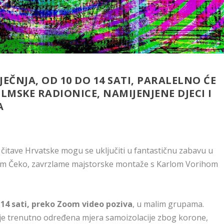
JEČNJA, OD 10 DO 14 SATI, PARALELNO ĆE
LMSKE RADIONICE, NAMIJENJENE DJECI I
A
z čitave Hrvatske mogu se uključiti u fantastičnu zabavu u
itom Čeko, zavrzlame majstorske montaže s Karlom Vorihom
 14 sati, preko Zoom video poziva
, u malim grupama.
j je trenutno određena mjera samoizolacije zbog korone,