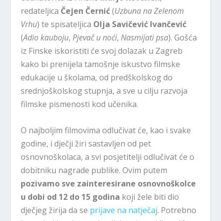
redateljica
Čejen Černić
(
Uzbuna na Zelenom
Vrhu
) te spisateljica
Olja Savičević Ivančević
(
Adio kauboju
,
Pjevač u noći
,
Nasmijati psa
). Gošća
iz Finske iskoristiti će svoj dolazak u Zagreb
kako bi prenijela tamošnje iskustvo filmske
edukacije u školama, od predškolskog do
srednjoškolskog stupnja, a sve u cilju razvoja
filmske pismenosti kod učenika.
O najboljim filmovima odlučivat će, kao i svake
godine, i dječji žiri sastavljen od pet
osnovnoškolaca, a svi posjetitelji odlučivat će o
dobitniku nagrade publike. Ovim putem
pozivamo sve zainteresirane
osnovnoškolce
u dobi od 12 do 15 godina
koji žele biti dio
dječjeg žirija da se
prijave na natječaj
. Potrebno