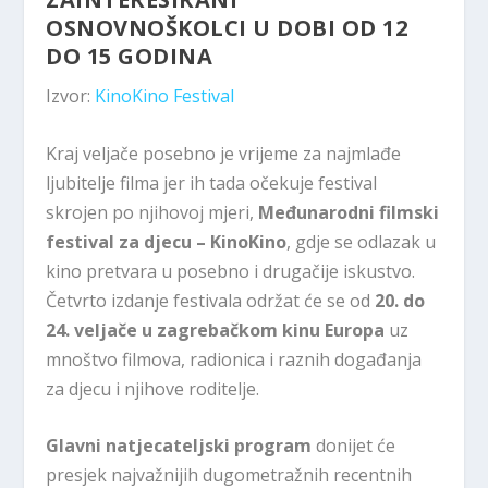
OSNOVNOŠKOLCI U DOBI OD 12
DO 15 GODINA
Izvor:
KinoKino Festival
Kraj veljače posebno je vrijeme za najmlađe
ljubitelje filma jer ih tada očekuje festival
skrojen po njihovoj mjeri,
Međunarodni filmski
festival za djecu – KinoKino
, gdje se odlazak u
kino pretvara u posebno i drugačije iskustvo.
Četvrto izdanje festivala održat će se od
20. do
24. veljače
u zagrebačkom kinu Europa
uz
mnoštvo filmova, radionica i raznih događanja
za djecu i njihove roditelje.
Glavni natjecateljski program
donijet će
presjek najvažnijih dugometražnih recentnih