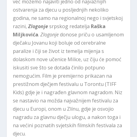
već možemo najaviti jedno od najvažnijih
ostvarenja za djecu u posljednjih nekoliko
godina, ne samo na regionalnoj nego i svjetskoj
razini,
Zlogonje
srpskog redatelja
Raška
Miljkovića
.
Zlogonje
donose priču o usamljenom
dječaku Jovanu koji boluje od cerebralne
paralize i čiji se život iz temelja mijenja s
dolaskom nove učenice Milice, uz čiju će pomoć
iskusiti sve što se dotada činilo potpuno
nemogućim. Film je premijerno prikazan na
prestižnom dječjem festivalu u Torontu (TIFF
Kids) gdje je i nagrađen glavnom nagradom. Niz
se nastavio na možda najvažnijem festivalu za
djecu u Europi, onom u Zlínu, gdje je osvojio
nagradu za glavnu dječju ulogu, a nakon toga i
na većini poznatih svjetskih filmskih festivala za
djecu.