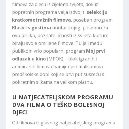
filmova za djecu iz cijeloga svijeta, dok iz
popratnih programa valja izdvojiti
selekciju
kratkometražnih filmova
, poseban program
Klasici s gostima
unutar kojeg, posebno za
ovu priliku, poznate ličnosti iz svijeta kulture
biraju svoje omiljene filmove. Tu je i među
publikom vrlo popularni program
Moj prvi
odlazak u kino
(MPOK) ‒ blok igranih i
animiranih filmova namijenjen mališanima
predškolske dobi koji se prvi put susreću s
pokretnim slikama na velikom platnu.
U NATJECATELJSKOM PROGRAMU
DVA FILMA O TEŠKO BOLESNOJ
DJECI
Od filmova iz glavnog natjecateljskog programa