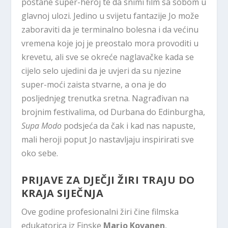
postane super-heroj te da snimi film sa sobom u
glavnoj ulozi. Jedino u svijetu fantazije Jo može
zaboraviti da je terminalno bolesna i da većinu
vremena koje joj je preostalo mora provoditi u
krevetu, ali sve se okreće naglavačke kada se
cijelo selo ujedini da je uvjeri da su njezine
super-moći zaista stvarne, a ona je do
posljednjeg trenutka sretna. Nagrađivan na
brojnim festivalima, od Durbana do Edinburgha,
Supa Modo
podsjeća da čak i kad nas napuste,
mali heroji poput Jo nastavljaju inspirirati sve
oko sebe.
PRIJAVE ZA DJEČJI ŽIRI TRAJU DO
KRAJA SIJEČNJA
Ove godine profesionalni žiri čine filmska
edukatorica iz Finske
Marjo Kovanen
,