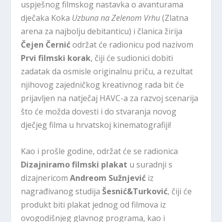
uspješnog filmskog nastavka o avanturama
dječaka Koka
Uzbuna na Zelenom Vrhu
(Zlatna
arena za najbolju debitanticu) i članica žirija
Čejen Černić
održat će radionicu pod nazivom
Prvi filmski korak
, čiji će sudionici dobiti
zadatak da osmisle originalnu priču, a rezultat
njihovog zajedničkog kreativnog rada bit će
prijavljen na natječaj HAVC-a za razvoj scenarija
što će možda dovesti i do stvaranja novog
dječjeg filma u hrvatskoj kinematografiji!
Kao i prošle godine, održat će se radionica
Dizajniramo filmski plakat
u suradnji s
dizajnericom
Andreom Sužnjević
iz
nagrađivanog studija
Šesnić&Turković
, čiji će
produkt biti plakat jednog od filmova iz
ovogodišnjeg glavnog programa, kao i