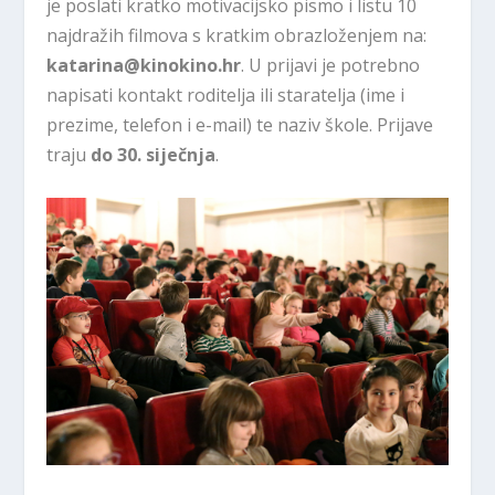
je poslati kratko motivacijsko pismo i listu 10
najdražih filmova s kratkim obrazloženjem na:
katarina@kinokino.hr
. U prijavi je potrebno
napisati kontakt roditelja ili staratelja (ime i
prezime, telefon i e-mail) te naziv škole. Prijave
traju
do 30. siječnja
.