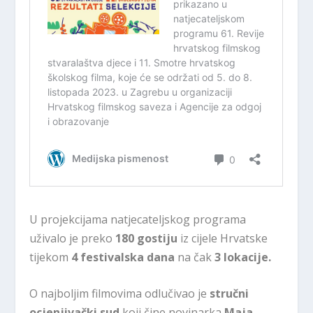
U projekcijama natjecateljskog programa
uživalo je preko
180 gostiju
iz cijele Hrvatske
tijekom
4 festivalska dana
na čak
3 lokacije.
O najboljim filmovima odlučivao je
stručni
ocjenjivački sud
koji čine novinarka
Maja