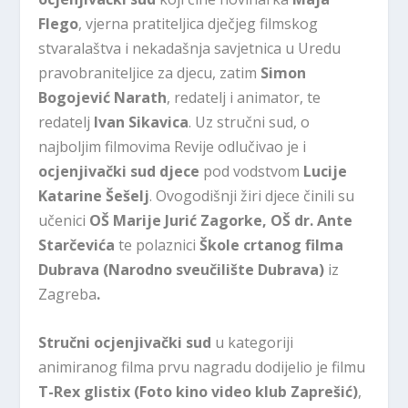
Flego
, vjerna pratiteljica dječjeg filmskog
stvaralaštva i nekadašnja savjetnica u Uredu
pravobraniteljice za djecu, zatim
Simon
Bogojević Narath
, redatelj i animator, te
redatelj
Ivan Sikavica
. Uz stručni sud, o
najboljim filmovima Revije odlučivao je i
ocjenjivački sud djece
pod vodstvom
Lucije
Katarine Šešelj
. Ovogodišnji žiri djece činili su
učenici
OŠ Marije Jurić Zagorke, OŠ dr. Ante
Starčevića
te polaznici
Škole crtanog filma
Dubrava (Narodno sveučilište Dubrava)
iz
Zagreba
.
Stručni ocjenjivački sud
u kategoriji
animiranog filma prvu nagradu dodijelio je filmu
T-Rex glistix (Foto kino video klub Zaprešić)
,