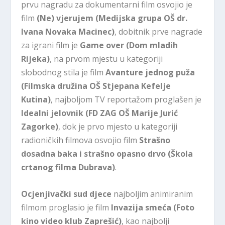
prvu nagradu za dokumentarni film osvojio je
film
(Ne) vjerujem (Medijska grupa OŠ dr.
Ivana Novaka Macinec)
, dobitnik prve nagrade
za igrani film je
Game over (Dom mladih
Rijeka)
, na prvom mjestu u kategoriji
slobodnog stila je film
Avanture jednog puža
(Filmska družina OŠ Stjepana Kefelje
Kutina)
, najboljom TV reportažom proglašen je
Idealni jelovnik (FD ZAG OŠ Marije Jurić
Zagorke)
, dok je prvo mjesto u kategoriji
radioničkih filmova osvojio film
Strašno
dosadna baka i strašno opasno drvo (Škola
crtanog filma Dubrava)
.
Ocjenjivački sud djece
najboljim animiranim
filmom proglasio je film
Invazija smeća (Foto
kino video klub Zaprešić)
, kao najbolji