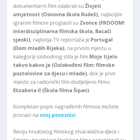
dokumentarni film odabrali su
Živjeti
umjetnost (Osnovna škola Rudeš),
najboljim
igranim filmom proglasili su
Zvonce (FROOOM!
interdisciplinarna filmska škola, Bacači
sjenki)
, najbolja TV reportaža je
Portugal
(Dom mladih Rijeka)
, na prvom mjestu u
kategoriji slobodnog stila je film
Moje tijelo
takvo kakvo je (Oslobođeni film: filmske
pustolovine za djecu i mlade)
, dok je prvo
mjesto za radionički film dodijeljeno filmu
Elizabeta II (Škola filma Šipan)
.
Kompletan popis nagrađenih filmova možete
pronaći na
ovoj poveznici
.
Reviju hrvatskog filmskog stvaralaštva djece i
Smotru hrvatskog školskog filma organizirali su