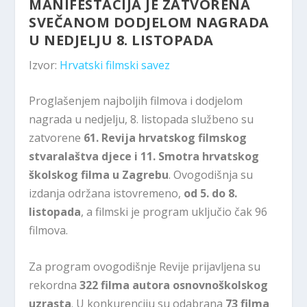
MANIFESTACIJA JE ZATVORENA
SVEČANOM DODJELOM NAGRADA
U NEDJELJU 8. LISTOPADA
Izvor:
Hrvatski filmski savez
Proglašenjem najboljih filmova i dodjelom
nagrada u nedjelju, 8. listopada službeno su
zatvorene
61. Revija hrvatskog filmskog
stvaralaštva djece i 11. Smotra hrvatskog
školskog filma u Zagrebu
. Ovogodišnja su
izdanja održana istovremeno,
od 5. do 8.
listopada
, a filmski je program uključio čak 96
filmova.
Za program ovogodišnje Revije prijavljena su
rekordna
322 filma autora osnovnoškolskog
uzrasta
. U konkurenciju su odabrana
73 filma