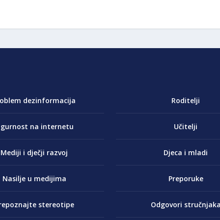
roblem dezinformacija
Roditelji
igurnost na internetu
Učitelji
Mediji i dječji razvoj
Djeca i mladi
Nasilje u medijima
Preporuke
repoznajte stereotipe
Odgovori stručnjak