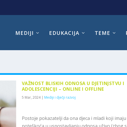
MEDIJI
EDUKACIJA
TEME
VAŽNOST BLISKIH ODNOSA U DJETINJSTVU I
ADOLESCENCIJI – ONLINE I OFFLINE
5 Mar, 2024
|
Mediji i dječji razvoj
Postoje pokazatelji da ona djeca i mladi koji imaju
poteškoća u uspostavljanju odnosa uživo (zbog 