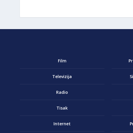
Film
P
Televizija
S
Radio
Tisak
Internet
P