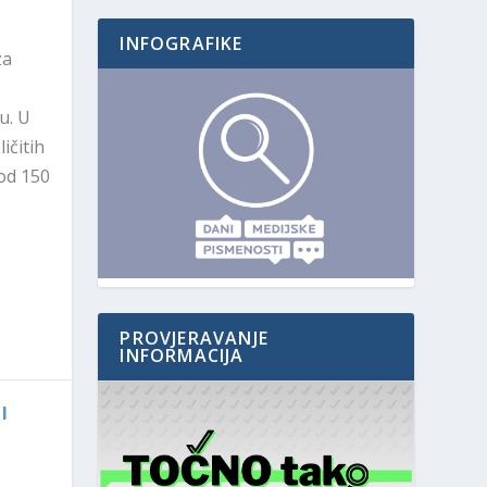
INFOGRAFIKE
za
u. U
ičitih
 od 150
PROVJERAVANJE
INFORMACIJA
I