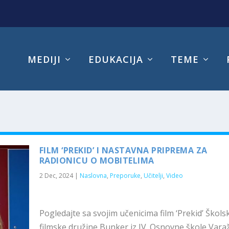
MEDIJI
EDUKACIJA
TEME
FILM ‘PREKID’ I NASTAVNA PRIPREMA ZA
RADIONICU O MOBITELIMA
2 Dec, 2024
|
Naslovna
,
Preporuke
,
Učitelji
,
Video
Pogledajte sa svojim učenicima film ‘Prekid’ Škols
filmske družine Bunker iz IV. Osnovne škole Varaž