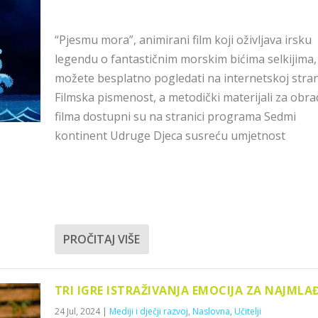
“Pjesmu mora”, animirani film koji oživljava irsku
legendu o fantastičnim morskim bićima selkijima,
možete besplatno pogledati na internetskoj stran
Filmska pismenost, a metodički materijali za obr
filma dostupni su na stranici programa Sedmi
kontinent Udruge Djeca susreću umjetnost
PROČITAJ VIŠE
TRI IGRE ISTRAŽIVANJA EMOCIJA ZA NAJMLA
24 Jul, 2024
|
Mediji i dječji razvoj
,
Naslovna
,
Učitelji