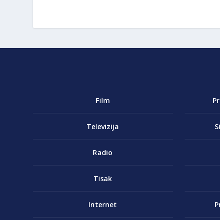
Film
P
Televizija
S
Radio
Tisak
Internet
P