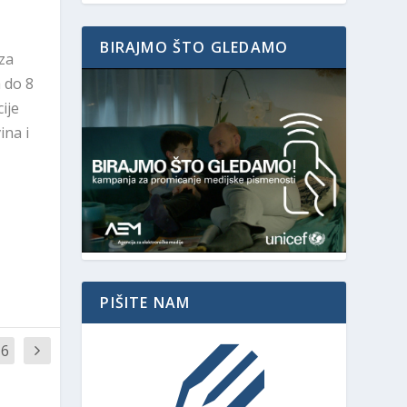
BIRAJMO ŠTO GLEDAMO
 za
 do 8
ije
ina i
PIŠITE NAM
16