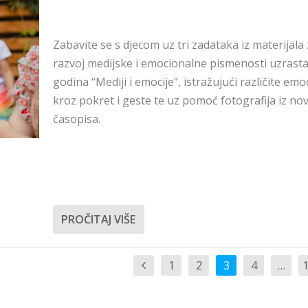
Zabavite se s djecom uz tri zadataka iz materijala
razvoj medijske i emocionalne pismenosti uzrasta
godina “Mediji i emocije”, istražujući različite emoc
kroz pokret i geste te uz pomoć fotografija iz nov
časopisa.
PROČITAJ VIŠE
1
2
3
4
…