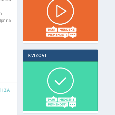
n
ja’ na
KVIZOVI
I ZA