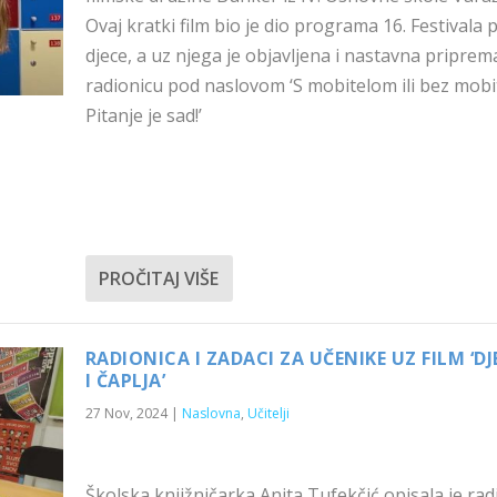
Ovaj kratki film bio je dio programa 16. Festivala 
djece, a uz njega je objavljena i nastavna priprem
radionicu pod naslovom ‘S mobitelom ili bez mobi
Pitanje je sad!’
PROČITAJ VIŠE
RADIONICA I ZADACI ZA UČENIKE UZ FILM ‘D
I ČAPLJA’
27 Nov, 2024
|
Naslovna
,
Učitelji
Školska knjižničarka Anita Tufekčić opisala je rad