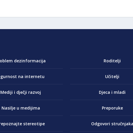
roblem dezinformacija
Roditelji
igurnost na internetu
Učitelji
Mediji i dječji razvoj
Djeca i mladi
Nasilje u medijima
Preporuke
repoznajte stereotipe
Odgovori stručnjak