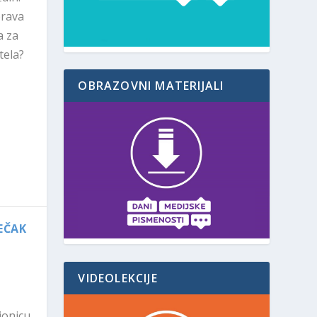
prava
a za
tela?
OBRAZOVNI MATERIJALI
JEČAK
VIDEOLEKCIJE
ionicu