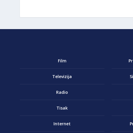
Film
P
Televizija
S
Radio
Tisak
Internet
P