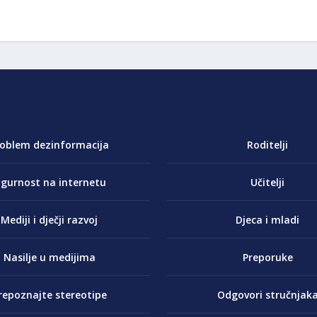
roblem dezinformacija
Roditelji
igurnost na internetu
Učitelji
Mediji i dječji razvoj
Djeca i mladi
Nasilje u medijima
Preporuke
repoznajte stereotipe
Odgovori stručnjak