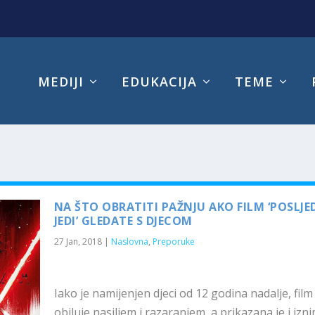
MEDIJI
EDUKACIJA
TEME
NA ŠTO OBRATITI PAŽNJU AKO FILM ‘POSLJE
JEDI’ GLEDATE S DJECOM
27 Jan, 2018
|
Naslovna
,
Preporuke
Iako je namijenjen djeci od 12 godina nadalje, film
obiluje nasiljem i razaranjem, a prikazana je i izn