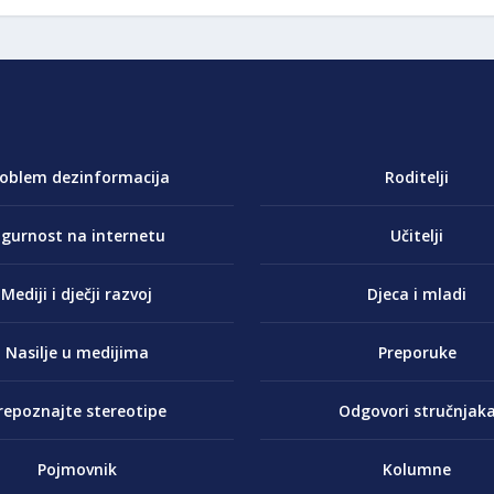
roblem dezinformacija
Roditelji
igurnost na internetu
Učitelji
Mediji i dječji razvoj
Djeca i mladi
Nasilje u medijima
Preporuke
repoznajte stereotipe
Odgovori stručnjak
Pojmovnik
Kolumne