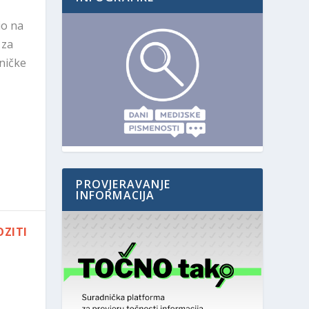
io na
 za
oničke
PROVJERAVANJE
INFORMACIJA
ZITI