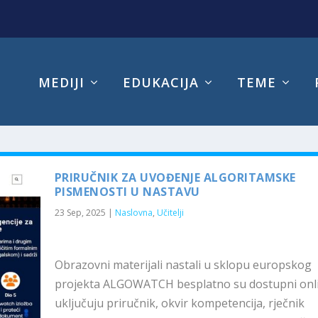
MEDIJI
EDUKACIJA
TEME
PRIRUČNIK ZA UVOĐENJE ALGORITAMSKE
PISMENOSTI U NASTAVU
23 Sep, 2025
|
Naslovna
,
Učitelji
Obrazovni materijali nastali u sklopu europskog
projekta ALGOWATCH besplatno su dostupni onli
uključuju priručnik, okvir kompetencija, rječnik