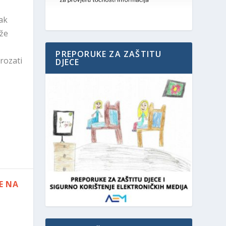
ak
aže
PREPORUKE ZA ZAŠTITU
rozati
DJECE
E NA