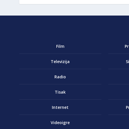
Film
P
Televizija
S
Radio
Tisak
Internet
P
Videoigre