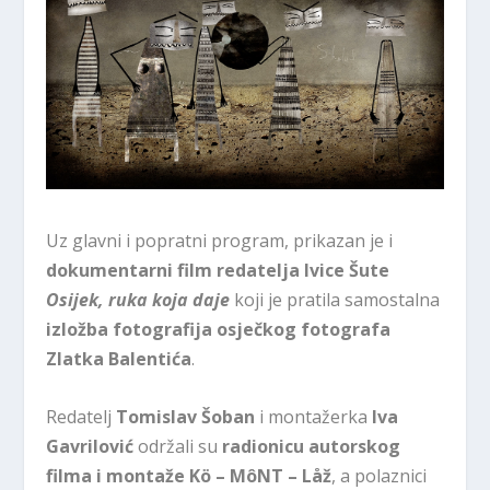
Uz glavni i popratni program, prikazan je i
dokumentarni film redatelja Ivice Šute
Osijek, ruka koja daje
koji je pratila samostalna
izložba fotografija osječkog fotografa
Zlatka Balentića
.
Redatelj
Tomislav Šoban
i montažerka
Iva
Gavrilović
održali su
radionicu autorskog
filma i montaže
Kö – M
ô
NT – Låž
, a polaznici