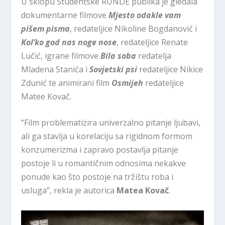
U sklopu Studentske RUNDE publika je gledala
dokumentarne filmove
Mjesto odakle vam
pišem pisma
, redateljice Nikoline Bogdanović i
Kol’ko god nas noge nose
, redateljice Renate
Lučić, igrane filmove
Bila soba
redatelja
Mladena Stanića i
Sovjetski psi
redateljice Nikice
Zdunić te animirani film
Osmijeh
redateljice
Matee Kovač.
“Film problematizira univerzalno pitanje ljubavi,
ali ga stavlja u korelaciju sa rigidnom formom
konzumerizma i zapravo postavlja pitanje
postoje li u romantičnim odnosima nekakve
ponude kao što postoje na tržištu roba i
usluga”, rekla je autorica
Matea Kovač
.