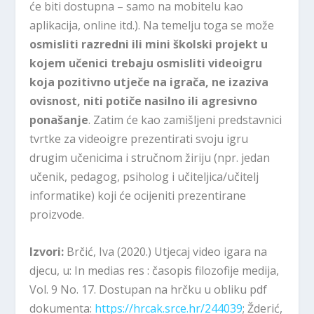
će biti dostupna – samo na mobitelu kao
aplikacija, online itd.). Na temelju toga se može
osmisliti razredni ili mini školski projekt u
kojem učenici trebaju osmisliti videoigru
koja pozitivno utječe na igrača, ne izaziva
ovisnost, niti potiče nasilno ili agresivno
ponašanje
. Zatim će kao zamišljeni predstavnici
tvrtke za videoigre prezentirati svoju igru
drugim učenicima i stručnom žiriju (npr. jedan
učenik, pedagog, psiholog i učiteljica/učitelj
informatike) koji će ocijeniti prezentirane
proizvode.
Izvori:
Brčić, Iva (2020.) Utjecaj video igara na
djecu, u: In medias res : časopis filozofije medija,
Vol. 9 No. 17. Dostupan na hrčku u obliku pdf
dokumenta:
https://hrcak.srce.hr/244039
; Žderić,