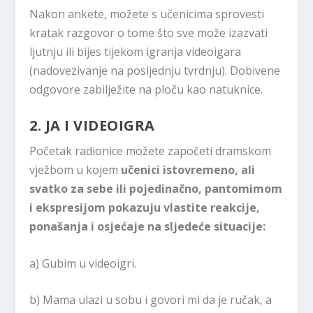
Nakon ankete, možete s učenicima sprovesti
kratak razgovor o tome što sve može izazvati
ljutnju ili bijes tijekom igranja videoigara
(nadovezivanje na posljednju tvrdnju). Dobivene
odgovore zabilježite na ploču kao natuknice.
2. JA I VIDEOIGRA
Početak radionice možete započeti dramskom
vježbom u kojem
učenici istovremeno, ali
svatko za sebe ili pojedinačno, pantomimom
i ekspresijom pokazuju vlastite reakcije,
ponašanja i osjećaje
na sljedeće situacije:
a) Gubim u videoigri.
b) Mama ulazi u sobu i govori mi da je ručak, a