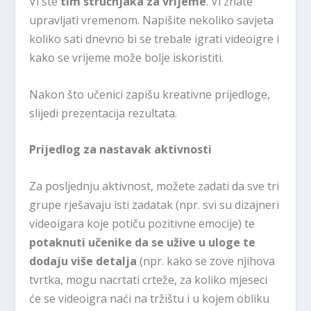
Vi ste
tim stručnjaka za vrijeme
. Vi znate
upravljati vremenom. Napišite nekoliko savjeta
koliko sati dnevno bi se trebale igrati videoigre i
kako se vrijeme može bolje iskoristiti.
Nakon što učenici zapišu kreativne prijedloge,
slijedi prezentacija rezultata.
Prijedlog za nastavak aktivnosti
Za posljednju aktivnost, možete zadati da sve tri
grupe rješavaju isti zadatak (npr. svi su dizajneri
videoigara koje potiču pozitivne emocije) te
potaknuti učenike da se užive u uloge te
dodaju više detalja
(npr. kako se zove njihova
tvrtka, mogu nacrtati crteže, za koliko mjeseci
će se videoigra naći na tržištu i u kojem obliku