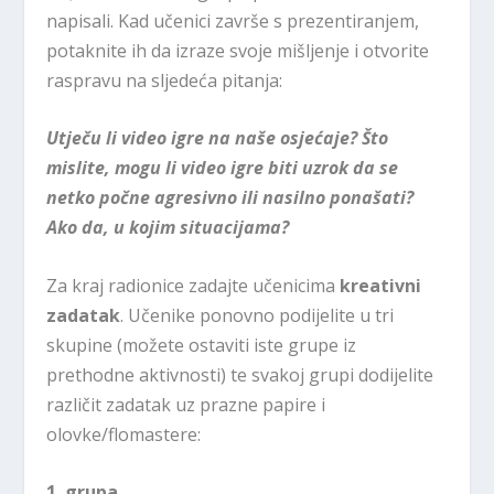
napisali. Kad učenici završe s prezentiranjem,
potaknite ih da izraze svoje mišljenje i otvorite
raspravu na sljedeća pitanja:
Utječu li video igre na naše osjećaje? Što
mislite, mogu li video igre biti uzrok da se
netko počne agresivno ili nasilno ponašati?
Ako da, u kojim situacijama?
Za kraj radionice zadajte učenicima
kreativni
zadatak
. Učenike ponovno podijelite u tri
skupine (možete ostaviti iste grupe iz
prethodne aktivnosti) te svakoj grupi dodijelite
različit zadatak uz prazne papire i
olovke/flomastere:
1. grupa