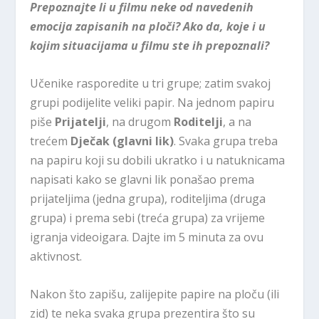
Prepoznajte li u filmu neke od navedenih
emocija zapisanih na ploči? Ako da, koje i u
kojim situacijama u filmu ste ih prepoznali?
Učenike rasporedite u tri grupe; zatim svakoj
grupi podijelite veliki papir. Na jednom papiru
piše
Prijatelji
, na drugom
Roditelji
, a na
trećem
Dječak (glavni lik)
. Svaka grupa treba
na papiru koji su dobili ukratko i u natuknicama
napisati kako se glavni lik ponašao prema
prijateljima (jedna grupa), roditeljima (druga
grupa) i prema sebi (treća grupa) za vrijeme
igranja videoigara. Dajte im 5 minuta za ovu
aktivnost.
Nakon što zapišu, zalijepite papire na ploču (ili
zid) te neka svaka grupa prezentira što su