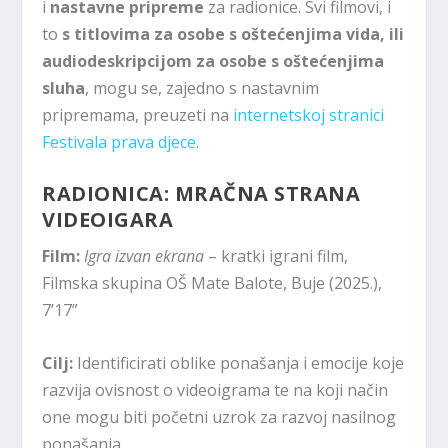
i
nastavne pripreme
za radionice. Svi filmovi, i
to
s titlovima za osobe s oštećenjima vida, ili
audiodeskripcijom za osobe s oštećenjima
sluha
, mogu se, zajedno s nastavnim
pripremama, preuzeti na
internetskoj stranici
Festivala prava djece
.
RADIONICA: MRAČNA STRANA
VIDEOIGARA
Film:
Igra izvan ekrana
– kratki igrani film,
Filmska skupina OŠ Mate Balote, Buje (2025.),
7’17”
Cilj:
Identificirati oblike ponašanja i emocije koje
razvija ovisnost o videoigrama te na koji način
one mogu biti početni uzrok za razvoj nasilnog
ponašanja.