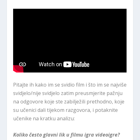
Pitajte ih kako im se svidio film i što im se najviše
svidjelo/nije svidjelo zatim preusmjerite pažnju
na odgovore koje ste zabilježili prethodno, koje
su učenici dali tijekom razgovora, i potaknite
učenike na kratku analizu:
Koliko često glavni lik u filmu igra videoigre?