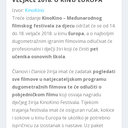
Izvor:
KinoKino
Treće izdanje
KinoKino – Međunarodnog
filmskog festivala za djecu
održat će se
od 14.
do 18. veljače 2018. u kinu
Europa
, a o najboljim
dugometražnim igranim filmovima odlučivat će
profesionalni i
dječji žiri koji će činiti
pet
učenika osnovnih škola
.
Članovi i članice žirija imat će zadatak
pogledati
sve filmove u natjecateljskom programu
dugometražnih filmova te će odlučiti o
pobjedničkom filmu
koji osvaja nagradu
dječjeg žirija
KinoKino Festivala
. Tijekom
trajanja festivala imat će osiguran ručak, kokice
i sokove u kinu Europa te ukoliko je potrebno
ispričnicu za izostanak s nastave. Uz paket