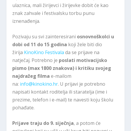
ulaznica, mali žirijevci i žirijevke dobit će kao
znak zahvale i festivalsku torbu punu
iznenađenja.
Pozivaju su svi zainteresirani
osnovnoškolci u
dobi
od 11 do 15 godina
koji žele biti dio
žirija
KinoKino Festivala
da se prijave na
natječaj.
Potrebno je
poslati motivacijsko
pismo (max 1800 znakova) i kritiku svojeg
najdražeg filma
e-mailom
na:
info@kinokino.hr
. U prijavi je potrebno
napisati kontakt roditelja ili staratelja (ime i
prezime, telefon i e-mail) te navesti koju školu
pohađate.
Prijave traju do 9. siječnja
, a potom će
prijavljeni koji su ušli u
uži krug
biti pozvani u